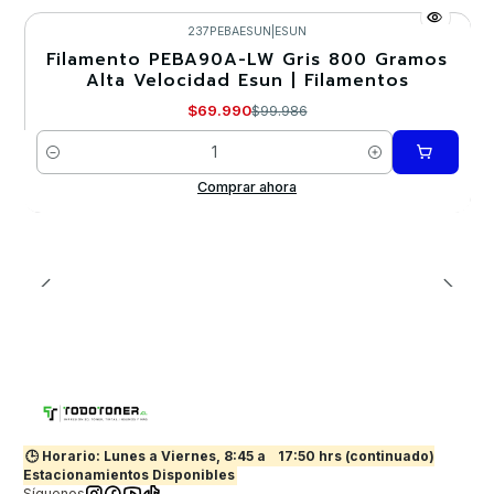
237PEBAESUN
|
ESUN
Filamento PEBA90A-LW Gris 800 Gramos
-30%
Alta Velocidad Esun | Filamentos
$69.990
$99.986
Cantidad
Comprar ahora
🕒 Horario: Lunes a Viernes, 8:45 a
17:50 hrs (continuado)
Estacionamientos Disponibles
Síguenos