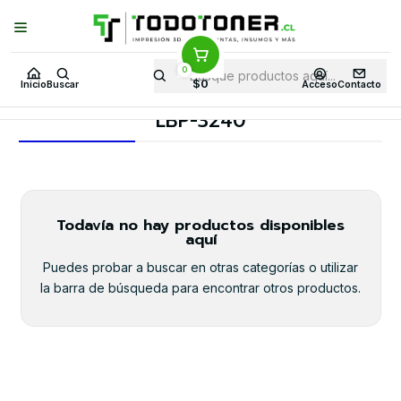
Puedes Elegir: Comprar en
Tienda
·
Despacho
a Todo Chile · Retiro en
Tienda en
24 Horas
0
Inicio
Toner y tambor
Toner Alternativo
CANON
$0
Inicio
Buscar
Acceso
Contacto
Equipos CANON
LBP-3240
LBP-3240
Todavía no hay productos disponibles
aquí
Puedes probar a buscar en otras categorías o utilizar
la barra de búsqueda para encontrar otros productos.