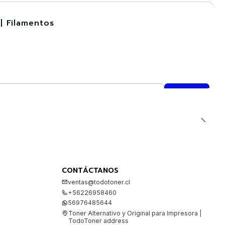
| Filamentos
CONTÁCTANOS
ventas@todotoner.cl
+56226958460
56976485644
Toner Alternativo y Original para Impresora |
TodoToner address