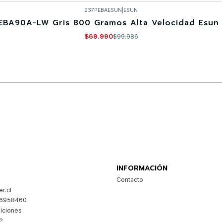
237PEBAESUN
|
ESUN
EBA90A-LW Gris 800 Gramos Alta Velocidad Esun 
$69.990
$99.986
Comprar ahora
INFORMACIÓN
Contacto
r.cl
26958460
iciones
?