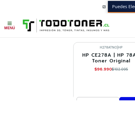
Puedes Ele
Inicio
Toner y tambor
Toner Original
HP
Equipos HP
P1608
MENÚ
H278ATNO
|
HP
HP CE278A | HP 78A
-5%
Toner Original
$96.990
$102.095
Cantidad
Comprar ahora