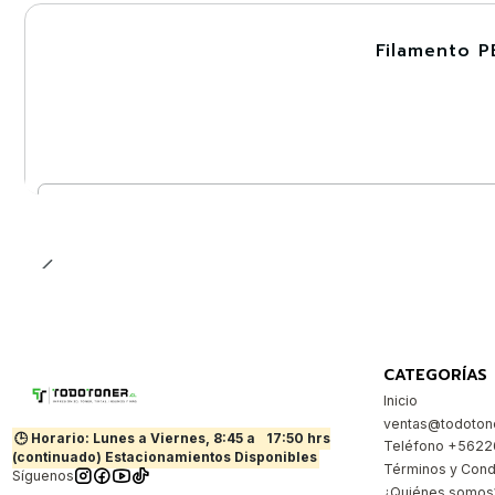
Filamento P
-30%
Nuevo
Cantidad
CATEGORÍAS
Inicio
ventas@todotone
🕒 Horario: Lunes a Viernes, 8:45 a
17:50 hrs
Teléfono +562
(continuado) Estacionamientos Disponibles
Términos y Cond
Síguenos
¿Quiénes somos