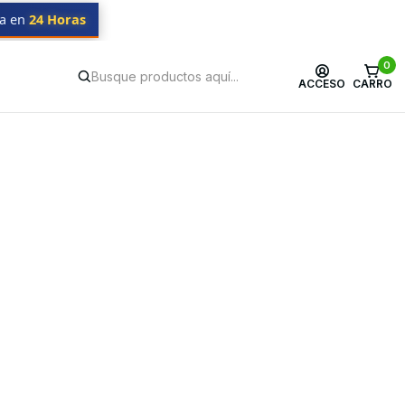
da en
24 Horas
0
ACCESO
CARRO