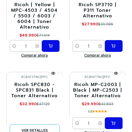
Ricoh | Yellow |
Ricoh SP3710 |
-30%
-30%
MPC-4503 / 4504
P311 Toner
/ 5503 / 6003 /
Alternativo
6004 | Toner
$27.990
$39.986
Alternativo
$49.990
$71.414
Cantidad
Cantidad
Comprar ahora
Comprar ahora
RC8373TNC
|
PPC
RC8107TNC
|
PPC
Ricoh SPC830 -
Ricoh MP-C2003 |
-30%
-30%
SPC831 Black |
Black | MP-C2503 |
Toner Alternativo
Toner Alternativo
Agotado
$32.990
$29.990
$47.129
$42.843
5.0
Cantidad
VER DETALLES