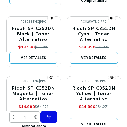
Comprar ahora
RC8258TNC
|
PPC
RC8259TNC
|
PPC
Ricoh SP C352DN
Ricoh SP C352DN
-30%
-30%
Black | Toner
Cyan | Toner
Alternativo
Alternativo
Agotado
Agotado
$38.990
$44.990
$55.700
$64.271
VER DETALLES
VER DETALLES
RC8260TNC
|
PPC
RC8261TNC
|
PPC
Ricoh SP C352DN
Ricoh SP C352DN
-30%
-30%
Magenta | Toner
Yellow | Toner
Alternativo
Alternativo
Agotado
$44.990
$44.990
$64.271
$64.271
Cantidad
VER DETALLES
Comprar ahora