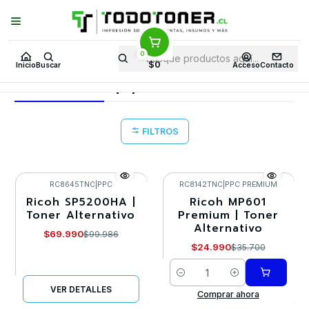
Puedes Elegir: Comprar en
Tienda
·
Despacho
a Todo Chile · Retiro en
Tienda en
24 Horas
0
Inicio
Toner y tambor
Toner Alternativo
RICOH
Equipos RICOH
$0
Inicio
Buscar
Acceso
Contacto
Equipos RICOH
FILTROS
RC8645TNC
|
PPC
RC8142TNC
|
PPC PREMIUM
Ricoh SP5200HA |
Ricoh MP601
-30%
-30%
Toner Alternativo
Premium | Toner
Alternativo
Agotado
$69.990
$99.986
$24.990
$35.700
Cantidad
VER DETALLES
Comprar ahora