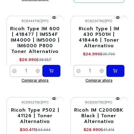
RC8444TNC
|
PPC
RC8234TNC
|
PPC
Ricoh Type IM 600
Ricoh Type | IM
-30%
-30%
| 418477 | IM554F
430 P501H |
IM4000 | IM5000 |
418446 | Toner
IM6000 P800
Alternativo
Toner Alternativo
$24.990
$35.700
$26.990
$38.557
Cantidad
Cantidad
Comprar ahora
Comprar ahora
RC8902TNC
|
PPC
RC8305TNC
|
PPC
Ricoh Type P502 |
Ricoh IM C2000BK
-30%
-30%
41126 | Toner
Black | Toner
Alternativo
Alternativo
Agotado
Agotado
$30.411
$28.990
$43.444
$41.414