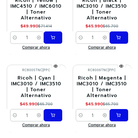
Ricoh | Yellow |
Ricoh | Black |
IMC4510 / IMC6010
IMC3010 / IMC3510
| Toner
| Toner
Alternativo
Alternativo
$49.990
$45.990
$71.414
$65.700
Cantidad
Cantidad
Comprar ahora
Comprar ahora
RC8005TNC
|
PPC
RC8006TNC
|
PPC
Ricoh | Cyan |
Ricoh | Magenta |
-30%
-30%
IMC3010 / IMC3510
IMC3010 / IMC3510
| Toner
| Toner
Alternativo
Alternativo
$45.990
$45.990
$65.700
$65.700
Cantidad
Cantidad
Comprar ahora
Comprar ahora