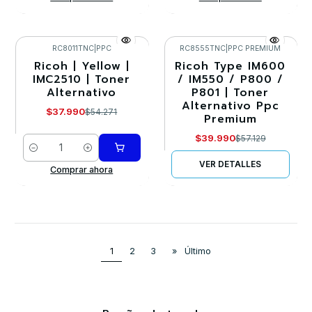
RC8011TNC
|
PPC
RC8555TNC
|
PPC PREMIUM
Ricoh | Yellow |
Ricoh Type IM600
-30%
-30%
IMC2510 | Toner
/ IM550 / P800 /
Alternativo
P801 | Toner
Agotado
Alternativo Ppc
$37.990
$54.271
Premium
$39.990
$57.129
Cantidad
VER DETALLES
Comprar ahora
1
2
3
»
Último