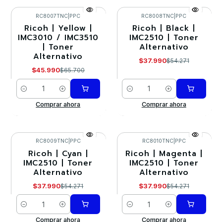
RC8007TNC
|
PPC
RC8008TNC
|
PPC
Ricoh | Yellow |
Ricoh | Black |
-30%
-30%
IMC3010 / IMC3510
IMC2510 | Toner
| Toner
Alternativo
Alternativo
$37.990
$54.271
$45.990
$65.700
Cantidad
Cantidad
Comprar ahora
Comprar ahora
RC8009TNC
|
PPC
RC8010TNC
|
PPC
Ricoh | Cyan |
Ricoh | Magenta |
-30%
-30%
IMC2510 | Toner
IMC2510 | Toner
Alternativo
Alternativo
$37.990
$37.990
$54.271
$54.271
Cantidad
Cantidad
Comprar ahora
Comprar ahora