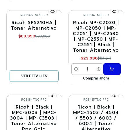
RC8645TNC1
|
PPC
RC8614TNC
|
PPC
Ricoh SP5210HA |
Ricoh MP-C2030 |
-30%
-30%
Toner Alternativo
MP-C2050 | MP-
C2051 | MP-C2530
Agotado
$69.990
$99.986
| MP-C2550 | MP-
C2551 | Black |
Toner Alternativo
$23.990
$34.271
Cantidad
VER DETALLES
Comprar ahora
RC8184TNC
|
PPC
RC8415TNC
|
PPC
Ricoh | Black |
Ricoh | Black |
-30%
-30%
MPC-3003 | MPC-
MPC-4503 / 4504
3004 | MP-C3503 |
/ 5503 / 6003 /
Toner Alternativo
6004 | Toner
Ppc Gold
Alternativo