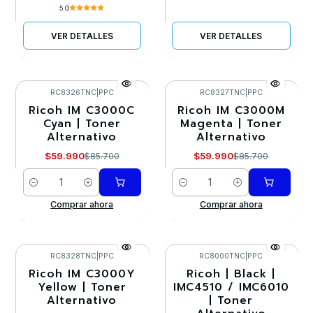
5.0
VER DETALLES
VER DETALLES
RC8326TNC
|
PPC
RC8327TNC
|
PPC
Ricoh IM C3000C
Ricoh IM C3000M
-30%
-30%
Cyan | Toner
Magenta | Toner
Alternativo
Alternativo
$59.990
$59.990
$85.700
$85.700
Cantidad
Cantidad
Comprar ahora
Comprar ahora
RC8328TNC
|
PPC
RC8000TNC
|
PPC
Ricoh IM C3000Y
Ricoh | Black |
-30%
-30%
Yellow | Toner
IMC4510 / IMC6010
Alternativo
| Toner