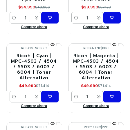
$34.990
$39.990
$49.986
$57.129
Cantidad
Cantidad
Comprar ahora
Comprar ahora
RC8416TNC
|
PPC
RC8417TNC
|
PPC
Ricoh | Cyan |
Ricoh | Magenta |
-30%
-30%
MPC-4503 / 4504
MPC-4503 / 4504
/ 5503 / 6003 /
/ 5503 / 6003 /
6004 | Toner
6004 | Toner
Alternativo
Alternativo
$49.990
$49.990
$71.414
$71.414
Cantidad
Cantidad
Comprar ahora
Comprar ahora
RC8418TNC
|
PPC
RC8117TNC
|
PPC