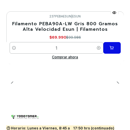
237PEBAESUN
|
ESUN
Filamento PEBA90A-LW Gris 800 Gramos
-30%
Alta Velocidad Esun | Filamentos
$69.990
$99.986
Cantidad
Comprar ahora
🕒 Horario: Lunes a Viernes, 8:45 a
17:50 hrs (continuado)