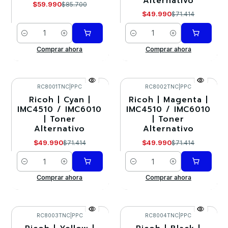
Alternativo
$59.990
$85.700
$49.990
$71.414
Cantidad
Cantidad
Comprar ahora
Comprar ahora
RC8001TNC
|
PPC
RC8002TNC
|
PPC
Ricoh | Cyan |
Ricoh | Magenta |
-30%
-30%
IMC4510 / IMC6010
IMC4510 / IMC6010
| Toner
| Toner
Alternativo
Alternativo
$49.990
$49.990
$71.414
$71.414
Cantidad
Cantidad
Comprar ahora
Comprar ahora
RC8003TNC
|
PPC
RC8004TNC
|
PPC
-30%
-30%