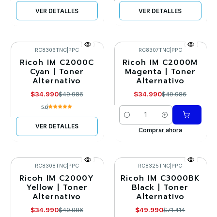
VER DETALLES
VER DETALLES
RC8306TNC
|
PPC
RC8307TNC
|
PPC
Ricoh IM C2000C
Ricoh IM C2000M
-30%
-30%
Cyan | Toner
Magenta | Toner
Alternativo
Alternativo
Agotado
$34.990
$34.990
$49.986
$49.986
5.0
Cantidad
VER DETALLES
Comprar ahora
RC8308TNC
|
PPC
RC8325TNC
|
PPC
Ricoh IM C2000Y
Ricoh IM C3000BK
-30%
-30%
Yellow | Toner
Black | Toner
Alternativo
Alternativo
Agotado
Agotado
$34.990
$49.990
$49.986
$71.414