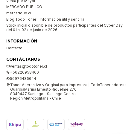
Venta por Mayor
MERCADO PUBLICO
mercado3d.cl
Blog Todo Toner | Información útil y sencilla
Stock inicial disponible de productos participantes del Cyber Day
del 01 al 02 de junio de 2026
INFORMACIÓN
Contacto
CONTÁCTANOS
ventas@todotoner.cl
+56226958460
56976485644
Toner Alternativo y Original para Impresora | TodoToner address
GuardiaMarina Ernesto Riquelme 270
8340447 Santiago - Santiago Centro
Región Metropolitana - Chile