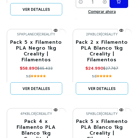
Cantidad
VER DETALLES
Comprar ahora
5PKPLANECR
|
CREALITY
2PKBLCR
|
CREALITY
Pack 5 x Filamento
Pack 2 x Filamento
-10%
-10%
PLA Negro 1kg
PLA Blanco 1kg
Creality |
Creality |
Agotado
Agotado
Filamentos
Filamentos
$58.890
$24.990
$65.433
$27.767
5.0
5.0
VER DETALLES
VER DETALLES
4PKBLCR
|
CREALITY
5PKBLCR
|
CREALITY
Pack 4 x
Pack 5 x Filamento
-10%
-10%
Filamento PLA
PLA Blanco 1kg
Blanco 1kg
Creality |