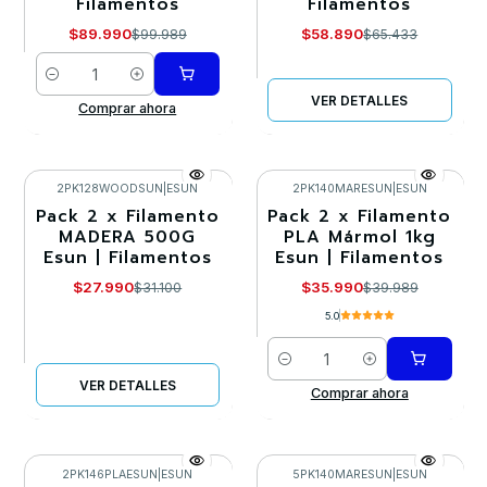
Filamentos
Filamentos
$89.990
$58.890
$99.989
$65.433
Cantidad
VER DETALLES
Comprar ahora
2PK128WOODSUN
|
ESUN
2PK140MARESUN
|
ESUN
Pack 2 x Filamento
Pack 2 x Filamento
-10%
-10%
MADERA 500G
PLA Mármol 1kg
Esun | Filamentos
Esun | Filamentos
Agotado
$27.990
$35.990
$31.100
$39.989
5.0
Cantidad
VER DETALLES
Comprar ahora
2PK146PLAESUN
|
ESUN
5PK140MARESUN
|
ESUN