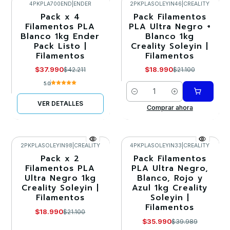
4PKPLA700END
|
ENDER
2PKPLASOLEYIN46
|
CREALITY
Pack x 4
Pack Filamentos
-10%
-10%
Filamentos PLA
PLA Ultra Negro +
Blanco 1kg Ender
Blanco 1kg
Agotado
Pack Listo |
Creality Soleyin |
Filamentos
Filamentos
$37.990
$18.990
$42.211
$21.100
5.0
Cantidad
VER DETALLES
Comprar ahora
2PKPLASOLEYIN98
|
CREALITY
4PKPLASOLEYIN33
|
CREALITY
Pack x 2
Pack Filamentos
-10%
-10%
Filamentos PLA
PLA Ultra Negro,
Ultra Negro 1kg
Blanco, Rojo y
Creality Soleyin |
Azul 1kg Creality
Filamentos
Soleyin |
Filamentos
$18.990
$21.100
$35.990
$39.989