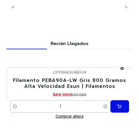
Recién Llegados
237PEBAESUN
|
ESUN
Filamento PEBA90A-LW Gris 800 Gramos
-30%
Alta Velocidad Esun | Filamentos
Nuevo
$69.990
$99.986
Cantidad
Comprar ahora