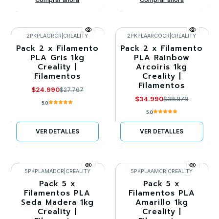
2PKPLAGRCR
|
CREALITY
2PKPLAARCOCR
|
CREALITY
Pack 2 x Filamento
Pack 2 x Filamento
-10%
-10%
PLA Gris 1kg
PLA Rainbow
Creality |
Arcoiris 1kg
Agotado
Agotado
Filamentos
Creality |
Filamentos
$24.990
$27.767
$34.990
$38.878
5.0
5.0
VER DETALLES
VER DETALLES
5PKPLAMADCR
|
CREALITY
5PKPLAAMCR
|
CREALITY
Pack 5 x
Pack 5 x
-10%
-10%
Filamentos PLA
Filamentos PLA
Seda Madera 1kg
Amarillo 1kg
Agotado
Creality |
Creality |