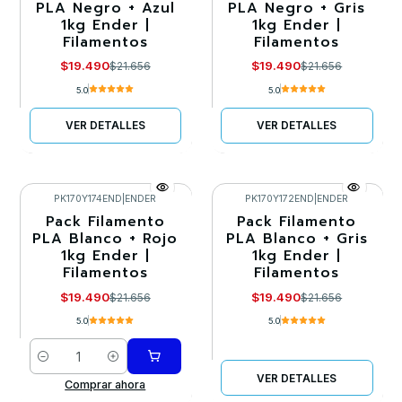
PLA Negro + Azul
PLA Negro + Gris
1kg Ender |
1kg Ender |
Llega el 30/08/2026
Agotado
Filamentos
Filamentos
$19.490
$19.490
$21.656
$21.656
5.0
5.0
VER DETALLES
VER DETALLES
PK170Y174END
|
ENDER
PK170Y172END
|
ENDER
Pack Filamento
Pack Filamento
-10%
-10%
PLA Blanco + Rojo
PLA Blanco + Gris
1kg Ender |
1kg Ender |
Agotado
Filamentos
Filamentos
$19.490
$19.490
$21.656
$21.656
5.0
5.0
Cantidad
VER DETALLES
Comprar ahora