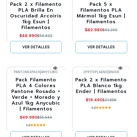
Pack 2 x Filamento
Pack 5 x
-10%
-10%
PLA Brilla En
Filamentos PLA
Oscuridad Arcoiris
Mármol 1kg Esun |
Agotado
Agotado
1kg Esun |
Filamentos
Filamentos
$82.980
$92.200
$48.990
$54.433
VER DETALLES
VER DETALLES
PANTONE4PACK
|
ANYCUBIC
2PK170PLAEND
|
ENDER
Pack Filamento
Pack 2 x Filamento
-10%
-10%
PLA 4 Colores
PLA Blanco 1kg
Pantone Rosado +
Ender | Filamentos
Agotado
Llega el 30/08/2026
Verde + Morado y
$19.490
$21.656
Azul 1kg Anycubic
| Filamentos
5.0
$49.990
$55.544
5.0