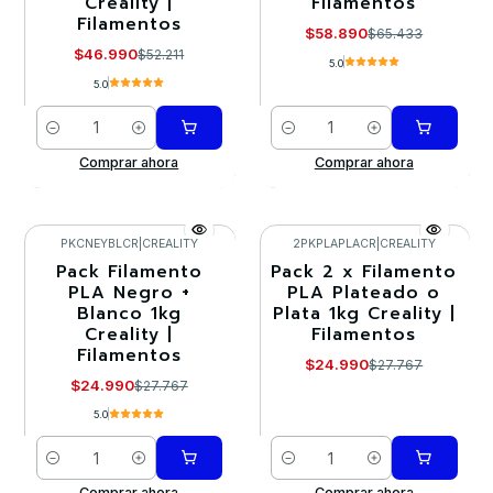
Creality |
Filamentos
Filamentos
$58.890
$65.433
$46.990
$52.211
5.0
5.0
Cantidad
Cantidad
Comprar ahora
Comprar ahora
PKCNEYBLCR
|
CREALITY
2PKPLAPLACR
|
CREALITY
Pack Filamento
Pack 2 x Filamento
-10%
-10%
PLA Negro +
PLA Plateado o
Blanco 1kg
Plata 1kg Creality |
Creality |
Filamentos
Filamentos
$24.990
$27.767
$24.990
$27.767
5.0
Cantidad
Cantidad
Comprar ahora
Comprar ahora