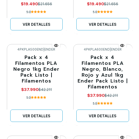
$19.490
$19.490
$21.656
$21.656
5.0
5.0
VER DETALLES
VER DETALLES
4PKPLA500END
|
ENDER
4PKPLA600END
|
ENDER
Pack x 4
Pack x 4
-10%
-10%
Filamentos PLA
Filamentos PLA
Negro 1kg Ender
Negro, Blanco,
Llega el 30/08/2026
Agotado
Pack Listo |
Rojo y Azul 1kg
Filamentos
Ender Pack Listo |
Filamentos
$37.990
$42.211
$37.990
$42.211
5.0
5.0
VER DETALLES
VER DETALLES