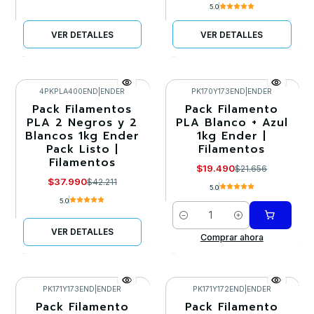
5.0
VER DETALLES
VER DETALLES
4PKPLA400END
|
ENDER
PK170Y173END
|
ENDER
Pack Filamentos
Pack Filamento
-10%
-10%
PLA 2 Negros y 2
PLA Blanco + Azul
Blancos 1kg Ender
1kg Ender |
Agotado
Pack Listo |
Filamentos
Filamentos
$19.490
$21.656
$37.990
$42.211
5.0
5.0
Cantidad
VER DETALLES
Comprar ahora
PK171Y173END
|
ENDER
PK171Y172END
|
ENDER
Pack Filamento
Pack Filamento
-10%
-10%