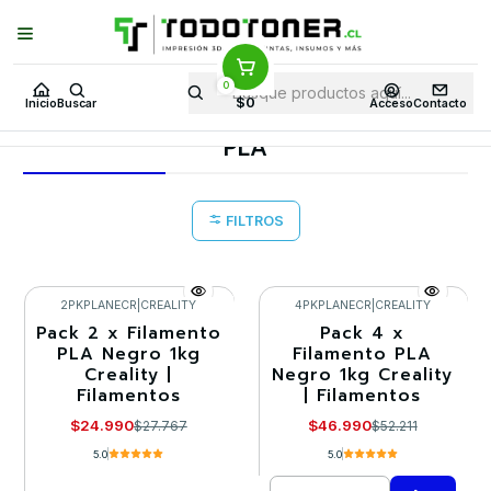
Puedes Elegir: Comprar en
Tienda
·
Despacho
a Todo Chile · Retiro en
Tienda en
24 Horas
0
Inicio
Todo 3D
FILAMENTOS
PACK DE FILAMENTOS
PACK PLA
$0
Inicio
Buscar
Acceso
Contacto
PLA
PLA
FILTROS
2PKPLANECR
|
CREALITY
4PKPLANECR
|
CREALITY
Pack 2 x Filamento
Pack 4 x
-10%
-10%
PLA Negro 1kg
Filamento PLA
Creality |
Negro 1kg Creality
Llega el 30/08/2026
Filamentos
| Filamentos
$24.990
$46.990
$27.767
$52.211
5.0
5.0