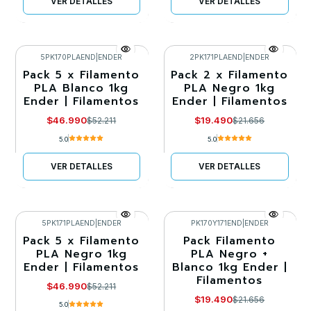
VER DETALLES
VER DETALLES
5PK170PLAEND
|
ENDER
2PK171PLAEND
|
ENDER
Pack 5 x Filamento
Pack 2 x Filamento
-10%
-10%
PLA Blanco 1kg
PLA Negro 1kg
Ender | Filamentos
Ender | Filamentos
Agotado
Llega el 30/08/2026
$46.990
$19.490
$52.211
$21.656
5.0
5.0
VER DETALLES
VER DETALLES
5PK171PLAEND
|
ENDER
PK170Y171END
|
ENDER
Pack 5 x Filamento
Pack Filamento
-10%
-10%
PLA Negro 1kg
PLA Negro +
Ender | Filamentos
Blanco 1kg Ender |
Agotado
Agotado
Filamentos
$46.990
$52.211
$19.490
$21.656
5.0