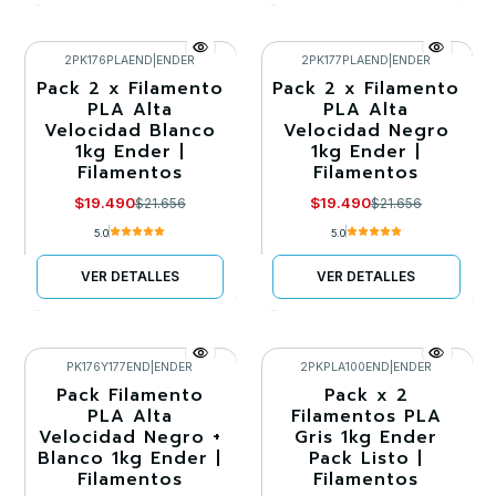
2PK176PLAEND
|
ENDER
2PK177PLAEND
|
ENDER
Pack 2 x Filamento
Pack 2 x Filamento
-10%
-10%
PLA Alta
PLA Alta
Velocidad Blanco
Velocidad Negro
Agotado
Agotado
1kg Ender |
1kg Ender |
Filamentos
Filamentos
$19.490
$19.490
$21.656
$21.656
5.0
5.0
VER DETALLES
VER DETALLES
PK176Y177END
|
ENDER
2PKPLA100END
|
ENDER
Pack Filamento
Pack x 2
-10%
-10%
PLA Alta
Filamentos PLA
Velocidad Negro +
Gris 1kg Ender
Agotado
Agotado
Blanco 1kg Ender |
Pack Listo |
Filamentos
Filamentos