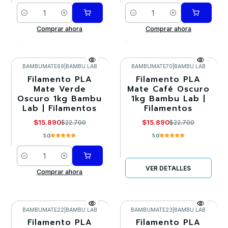
Cantidad
Cantidad
Comprar ahora
Comprar ahora
BAMBUMATE69
|
BAMBU LAB
BAMBUMATE70
|
BAMBU LAB
Filamento PLA
Filamento PLA
-30%
-30%
Mate Verde
Mate Café Oscuro
Oscuro 1kg Bambu
1kg Bambu Lab |
Agotado
Lab | Filamentos
Filamentos
$15.890
$15.890
$22.700
$22.700
5.0
5.0
Cantidad
VER DETALLES
Comprar ahora
BAMBUMATE22
|
BAMBU LAB
BAMBUMATE23
|
BAMBU LAB
Filamento PLA
Filamento PLA
-30%
-30%