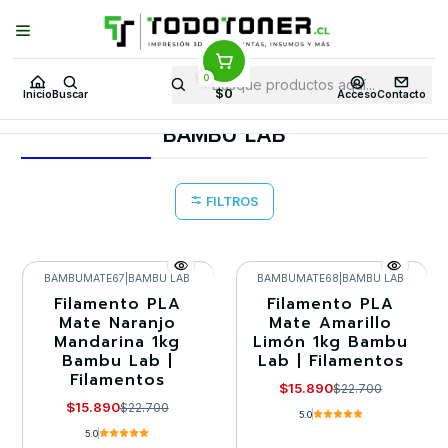
Puedes Elegir: Comprar en
Tienda
·
Despacho
a Todo Chile · Retiro en
Tienda en
24 Horas
0
Inicio
Todo 3D
FILAMENTOS
TODO PLA
PLA MATE
$0
Inicio
Buscar
Acceso
Contacto
BAMBU LAB
BAMBU LAB
FILTROS
BAMBUMATE67
|
BAMBU LAB
BAMBUMATE68
|
BAMBU LAB
Filamento PLA
Filamento PLA
-30%
-30%
Mate Naranjo
Mate Amarillo
Mandarina 1kg
Limón 1kg Bambu
Bambu Lab |
Lab | Filamentos
Filamentos
$15.890
$22.700
$15.890
$22.700
5.0
5.0