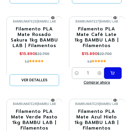
BAMBUMATE26
|
BAMBU LAB
BAMBUMATE27
|
BAMBU LAB
Filamento PLA
Filamento PLA
-30%
-30%
Mate Rosado
Mate Café Late
Sakura 1kg BAMBU
1kg BAMBU LAB |
Agotado
LAB | Filamentos
Filamentos
$15.890
$15.890
$22.700
$22.700
5.0
5.0
Cantidad
VER DETALLES
Comprar ahora
BAMBUMATE28
|
BAMBU LAB
BAMBUMATE29
|
BAMBU LAB
Filamento PLA
Filamento PLA
-30%
-30%
Mate Verde Pasto
Mate Azul Hielo
1kg BAMBU LAB |
1kg BAMBU LAB |
Agotado
Filamentos
Filamentos