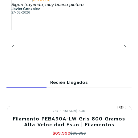
Sigan trayendo, muy buena pintura
Javier Gonzalez
27-02-2026
Recién Llegados
237PEBAESUN
|
ESUN
Filamento PEBA90A-LW Gris 800 Gramos
-30%
Alta Velocidad Esun | Filamentos
$69.990
$99.986