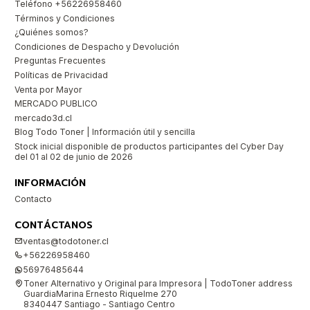
Teléfono +56226958460
Términos y Condiciones
¿Quiénes somos?
Condiciones de Despacho y Devolución
Preguntas Frecuentes
Políticas de Privacidad
Venta por Mayor
MERCADO PUBLICO
mercado3d.cl
Blog Todo Toner | Información útil y sencilla
Stock inicial disponible de productos participantes del Cyber Day
del 01 al 02 de junio de 2026
INFORMACIÓN
Contacto
CONTÁCTANOS
ventas@todotoner.cl
+56226958460
56976485644
Toner Alternativo y Original para Impresora | TodoToner address
GuardiaMarina Ernesto Riquelme 270
8340447 Santiago - Santiago Centro