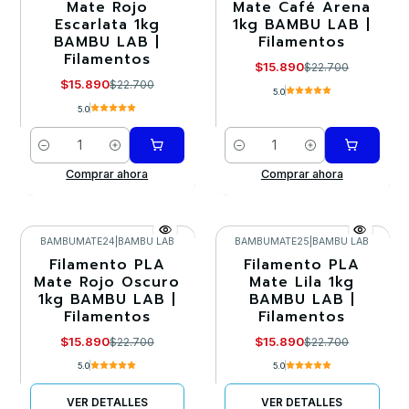
Mate Rojo
Mate Café Arena
Escarlata 1kg
1kg BAMBU LAB |
BAMBU LAB |
Filamentos
Filamentos
$15.890
$22.700
$15.890
$22.700
5.0
5.0
Cantidad
Cantidad
Comprar ahora
Comprar ahora
BAMBUMATE24
|
BAMBU LAB
BAMBUMATE25
|
BAMBU LAB
Filamento PLA
Filamento PLA
-30%
-30%
Mate Rojo Oscuro
Mate Lila 1kg
1kg BAMBU LAB |
BAMBU LAB |
Agotado
Agotado
Filamentos
Filamentos
$15.890
$15.890
$22.700
$22.700
5.0
5.0
VER DETALLES
VER DETALLES