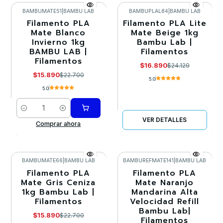
BAMBUMATE51
|
BAMBU LAB
BAMBUPLAL84
|
BAMBU LAB
Filamento PLA
Filamento PLA Lite
-30%
-30%
Mate Blanco
Mate Beige 1kg
Invierno 1kg
Bambu Lab |
Llega el 20/09/2026
BAMBU LAB |
Filamentos
Filamentos
$16.890
$24.129
$15.890
$22.700
5.0
5.0
Cantidad
VER DETALLES
Comprar ahora
BAMBUMATE66
|
BAMBU LAB
BAMBUREFMATE141
|
BAMBU LAB
Filamento PLA
Filamento PLA
-30%
-30%
Mate Gris Ceniza
Mate Naranjo
1kg Bambu Lab |
Mandarina Alta
Filamentos
Velocidad Refill
Bambu Lab|
$15.890
$22.700
Filamentos