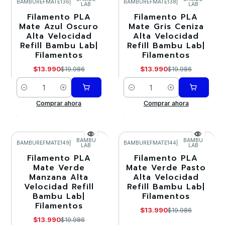
BAMBUREFMATE136
|
BAMBUREFMATE138
|
LAB
LAB
-30%
-30%
Filamento PLA
Filamento PLA
Mate Azul Oscuro
Mate Gris Ceniza
Alta Velocidad
Alta Velocidad
Refill Bambu Lab|
Refill Bambu Lab|
Filamentos
Filamentos
$13.990
$13.990
$19.986
$19.986
Cantidad
Cantidad
Comprar ahora
Comprar ahora
BAMBU
BAMBU
BAMBUREFMATE149
|
BAMBUREFMATE144
|
LAB
LAB
-30%
-30%
Filamento PLA
Filamento PLA
Mate Verde
Mate Verde Pasto
Manzana Alta
Alta Velocidad
Velocidad Refill
Refill Bambu Lab|
Bambu Lab|
Filamentos
Filamentos
$13.990
$19.986
$13.990
$19.986