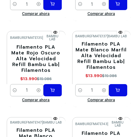
Cantidad
Cantidad
Comprar ahora
Comprar ahora
BAMBU
BAMBUREFMATE137
|
BAMBU LAB
BAMBUREFMATE135
|
LAB
Filamento PLA
-30%
-30%
Filamento PLA
Mate Blanco Marfil
Mate Rojo Oscuro
Alta Velocidad
Alta Velocidad
Refill Bambu Lab|
Refill Bambu Lab|
Filamentos
Filamentos
$13.990
$19.986
$13.990
$19.986
Cantidad
Cantidad
Comprar ahora
Comprar ahora
BAMBUREFMATE147
|
BAMBU LAB
BAMBU
BAMBUREFMATE143
|
LAB
Filamento PLA
-30%
-30%
Filamento PLA
Mate Blanco