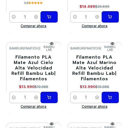
5.0
$14.489
$20.699
Cantidad
Cantidad
Comprar ahora
Comprar ahora
BAMBU
BAMBU
BAMBUREFMATE150
|
BAMBUREFMATE139
|
LAB
LAB
-30%
-30%
Filamento PLA
Filamento PLA
Mate Azul Cielo
Mate Azul Marino
Alta Velocidad
Alta Velocidad
Refill Bambu Lab|
Refill Bambu Lab|
Filamentos
Filamentos
$13.990
$13.990
$19.986
$19.986
Cantidad
Cantidad
Comprar ahora
Comprar ahora
BAMBU
BAMBU