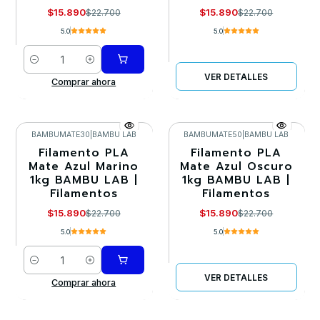
$15.890
$15.890
$22.700
$22.700
5.0
5.0
Cantidad
VER DETALLES
Comprar ahora
BAMBUMATE30
|
BAMBU LAB
BAMBUMATE50
|
BAMBU LAB
Filamento PLA
Filamento PLA
-30%
-30%
Mate Azul Marino
Mate Azul Oscuro
1kg BAMBU LAB |
1kg BAMBU LAB |
Agotado
Filamentos
Filamentos
$15.890
$15.890
$22.700
$22.700
5.0
5.0
Cantidad
VER DETALLES
Comprar ahora