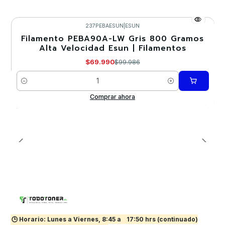
237PEBAESUN
|
ESUN
Filamento PEBA90A-LW Gris 800 Gramos
-30%
Alta Velocidad Esun | Filamentos
Nuevo
$69.990
$99.986
Cantidad
Comprar ahora
🕒 Horario: Lunes a Viernes, 8:45 a
17:50 hrs (continuado)