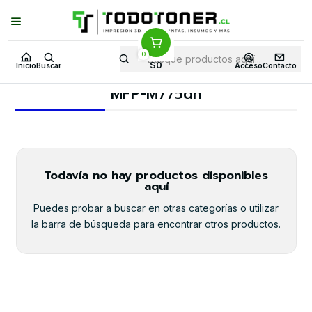
Puedes Elegir: Comprar en
Tienda
·
Despacho
a Todo Chile · Retiro en
Tienda en
24 Horas
0
Inicio
Toner y tambor
Toner Alternativo
HP
Equipos HP
$0
Inicio
Buscar
Acceso
Contacto
MFP-M775dn
MFP-M775dn
Todavía no hay productos disponibles
aquí
Puedes probar a buscar en otras categorías o utilizar
la barra de búsqueda para encontrar otros productos.