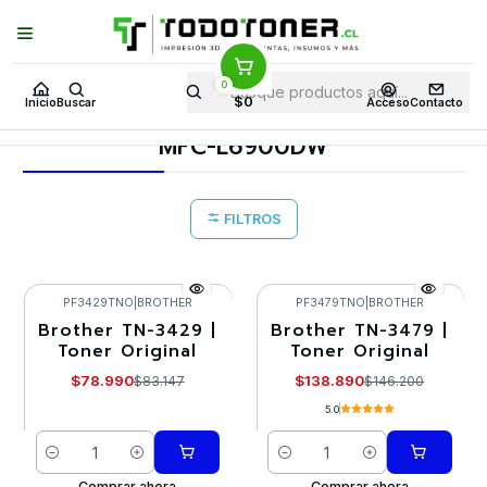
Puedes Elegir: Comprar en
Tienda
·
Despacho
a Todo Chile · Retiro en
Tienda en
24 Horas
0
Inicio
Toner y tambor
Toner Original
BROTHER
$0
Inicio
Buscar
Acceso
Contacto
Equipos BROTHER
MFC-L6900DW
MFC-L6900DW
FILTROS
PF3429TNO
|
BROTHER
PF3479TNO
|
BROTHER
Brother TN-3429 |
Brother TN-3479 |
-5%
-5%
Toner Original
Toner Original
$78.990
$138.890
$83.147
$146.200
5.0
Cantidad
Cantidad
Comprar ahora
Comprar ahora