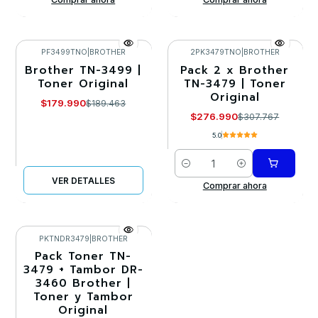
PF3499TNO
|
BROTHER
2PK3479TNO
|
BROTHER
Brother TN-3499 |
Pack 2 x Brother
-5%
-10%
Toner Original
TN-3479 | Toner
Original
Agotado
$179.990
$189.463
$276.990
$307.767
5.0
Cantidad
VER DETALLES
Comprar ahora
PKTNDR3479
|
BROTHER
Pack Toner TN-
-10%
3479 + Tambor DR-
3460 Brother |
Agotado
Toner y Tambor
Original