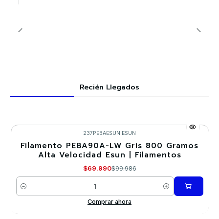
Recién Llegados
237PEBAESUN
|
ESUN
Filamento PEBA90A-LW Gris 800 Gramos
-30%
Alta Velocidad Esun | Filamentos
Nuevo
$69.990
$99.986
Cantidad
Comprar ahora