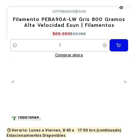
237PEBAESUN
|
ESUN
Filamento PEBA90A-LW Gris 800 Gramos
-30%
Alta Velocidad Esun | Filamentos
$69.990
$99.986
Cantidad
Comprar ahora
🕒 Horario: Lunes a Viernes, 8:45 a
17:50 hrs (continuado)
Estacionamientos Disponibles