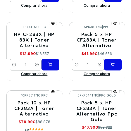
Comprar ahora
Comprar ahora
LS441TNC
|
PPC
5PK381TNC
|
PPC
HP CF283X | HP
Pack 5 x HP
-30%
-10%
83X | Toner
CF283A | Toner
Alternativo
Alternativo
$12.990
$41.990
$18.557
$46.656
Cantidad
Cantidad
Comprar ahora
Comprar ahora
10PK381TNC
|
PPC
5PK7044TNC
|
PPC GOLD
Pack 10 x HP
Pack 5 x HP
-10%
-10%
CF283A | Toner
CF283A | Toner
Alternativo
Alternativo Ppc
Agotado
Gold
$79.990
$88.878
$47.990
$53.322
5.0