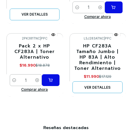
Cantidad
VER DETALLES
Comprar ahora
2PK381TNC
|
PPC
LSJ283ATNC
|
PPC
Pack 2 x HP
HP CF283A
-10%
-30%
CF283A | Toner
Tamaño Jumbo |
Alternativo
HP 83A | Alto
Agotado
Rendimiento |
$16.990
$18.878
Toner Alternativo
$11.990
$17.129
Cantidad
VER DETALLES
Comprar ahora
Reseñas destacadas