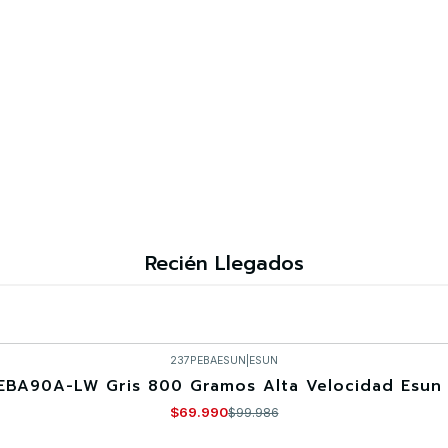
Recién Llegados
237PEBAESUN
|
ESUN
EBA90A-LW Gris 800 Gramos Alta Velocidad Esun 
$69.990
$99.986