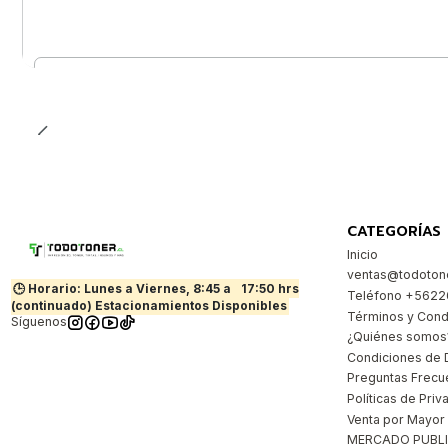
Cantidad
CATEGORÍAS
Inicio
ventas@todotone
🕒 Horario: Lunes a Viernes, 8:45 a
17:50 hrs
Teléfono +562
(continuado) Estacionamientos Disponibles
Términos y Cond
Síguenos
¿Quiénes somos
Condiciones de 
Preguntas Frecu
Políticas de Priv
Venta por Mayor
MERCADO PUBL