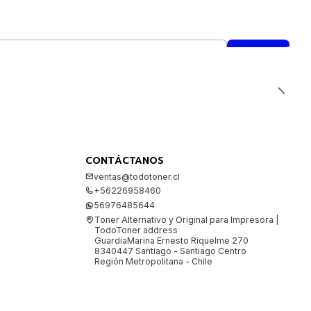
CONTÁCTANOS
ventas@todotoner.cl
+56226958460
56976485644
Toner Alternativo y Original para Impresora |
TodoToner address
GuardiaMarina Ernesto Riquelme 270
8340447 Santiago - Santiago Centro
Región Metropolitana - Chile