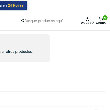
da en
24 Horas
0
ACCESO
CARRO
rar otros productos.