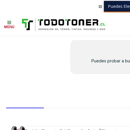
Puedes Ele
Inicio
Toner y tambor
Toner Alternativo
XEROX
Equipos XEROX
5
MENÚ
Puedes probar a bus