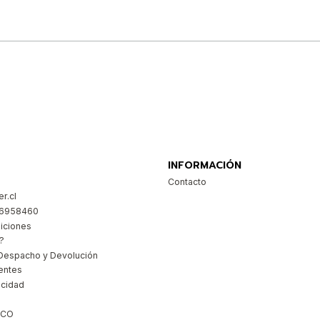
Comprar ahora
INFORMACIÓN
Contacto
r.cl
26958460
iciones
?
Despacho y Devolución
entes
acidad
ICO