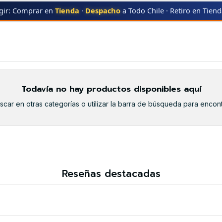
gir: Comprar en
Tienda
·
Despacho
a Todo Chile · Retiro en Tien
330
5330
Todavía no hay productos disponibles aquí
car en otras categorías o utilizar la barra de búsqueda para encont
Reseñas destacadas