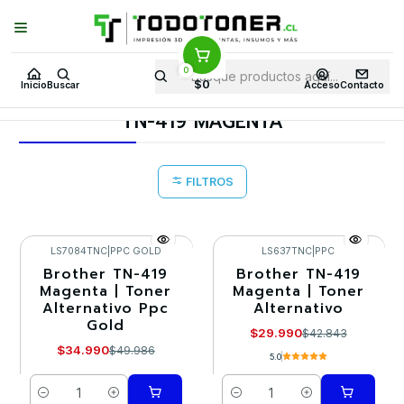
Puedes Elegir: Comprar en
Tienda
·
Despacho
a Todo Chile · Retiro en
Tienda en
24 Horas
0
Inicio
Toner y tambor
Toner Alternativo
BROTHER
$0
Inicio
Buscar
Acceso
Contacto
Insumos BROTHER
TN-419 MAGENTA
TN-419 MAGENTA
FILTROS
LS7084TNC
|
PPC GOLD
LS637TNC
|
PPC
Brother TN-419
Brother TN-419
-30%
-30%
Magenta | Toner
Magenta | Toner
Alternativo Ppc
Alternativo
Gold
$29.990
$42.843
$34.990
$49.986
5.0
Cantidad
Cantidad