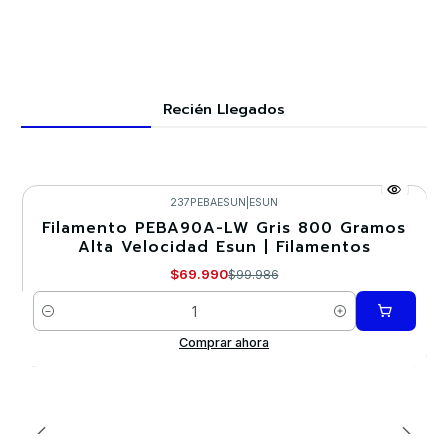
Recién Llegados
237PEBAESUN
|
ESUN
Filamento PEBA90A-LW Gris 800 Gramos
-30%
Alta Velocidad Esun | Filamentos
$69.990
$99.986
Cantidad
Comprar ahora