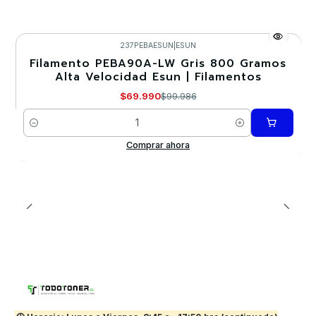
237PEBAESUN
|
ESUN
Filamento PEBA90A-LW Gris 800 Gramos
-30%
Alta Velocidad Esun | Filamentos
$69.990
$99.986
Cantidad
Comprar ahora