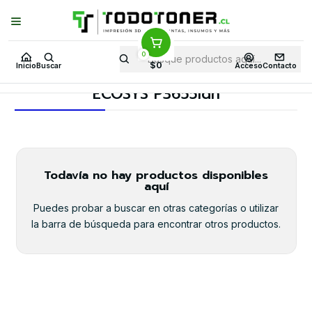
Puedes Elegir: Comprar en
Tienda
·
Despacho
a Todo Chile · Retiro en
Tienda en
24 Horas
0
Inicio
Toner y tambor
Toner Original
KYOCERA-MITA
$0
Inicio
Buscar
Acceso
Contacto
Equipos KYOCERA-MITA
ECOSYS P3655idn
ECOSYS P3655idn
Todavía no hay productos disponibles
aquí
Puedes probar a buscar en otras categorías o utilizar
la barra de búsqueda para encontrar otros productos.