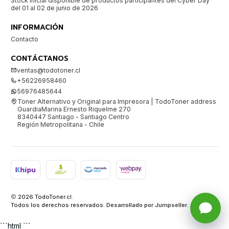
Stock inicial disponible de productos participantes del Cyber Day
del 01 al 02 de junio de 2026
INFORMACIÓN
Contacto
CONTÁCTANOS
ventas@todotoner.cl
+56226958460
56976485644
Toner Alternativo y Original para Impresora | TodoToner address
GuardiaMarina Ernesto Riquelme 270
8340447 Santiago - Santiago Centro
Región Metropolitana - Chile
2026 TodoToner.cl.
Todos los derechos reservados.
Desarrollado por Jumpseller
.
```html ```