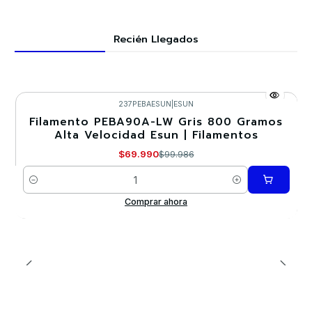
Recién Llegados
237PEBAESUN
|
ESUN
Filamento PEBA90A-LW Gris 800 Gramos
-30%
Alta Velocidad Esun | Filamentos
$69.990
$99.986
Cantidad
Comprar ahora