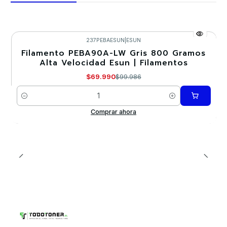
237PEBAESUN
|
ESUN
Filamento PEBA90A-LW Gris 800 Gramos
-30%
Alta Velocidad Esun | Filamentos
$69.990
$99.986
Cantidad
Comprar ahora