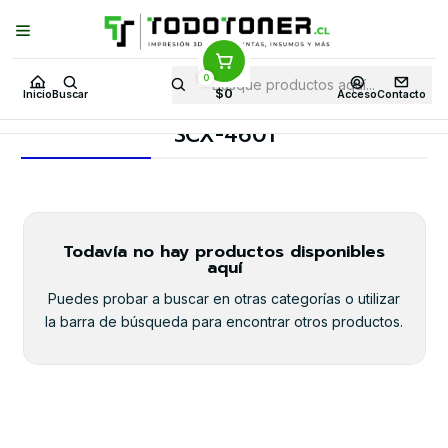
Puedes Elegir: Comprar en
Tienda
·
Despacho
a Todo Chile · Retiro en
Tienda en
24 Horas
0
Inicio
Toner y tambor
Toner Alternativo
SAMSUNG
$0
Inicio
Buscar
Acceso
Contacto
Equipos SAMSUNG
SCX-4601
SCX-4601
Todavía no hay productos disponibles
aquí
Puedes probar a buscar en otras categorías o utilizar
la barra de búsqueda para encontrar otros productos.