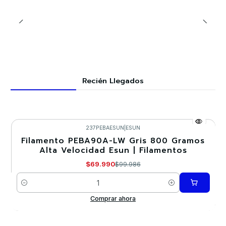
Recién Llegados
237PEBAESUN
|
ESUN
Filamento PEBA90A-LW Gris 800 Gramos
-30%
Alta Velocidad Esun | Filamentos
$69.990
$99.986
Cantidad
Comprar ahora