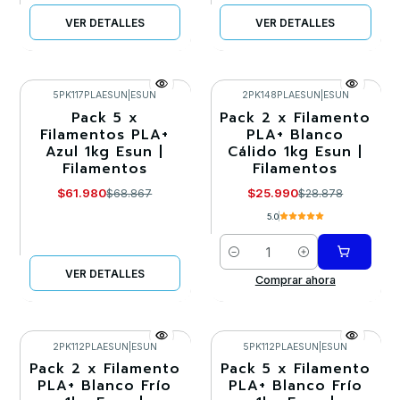
VER DETALLES
VER DETALLES
5PK117PLAESUN
|
ESUN
2PK148PLAESUN
|
ESUN
Pack 5 x
Pack 2 x Filamento
-10%
-10%
Filamentos PLA+
PLA+ Blanco
Azul 1kg Esun |
Cálido 1kg Esun |
Agotado
Filamentos
Filamentos
$61.980
$25.990
$68.867
$28.878
5.0
Cantidad
VER DETALLES
Comprar ahora
2PK112PLAESUN
|
ESUN
5PK112PLAESUN
|
ESUN
Pack 2 x Filamento
Pack 5 x Filamento
-10%
-10%
PLA+ Blanco Frío
PLA+ Blanco Frío