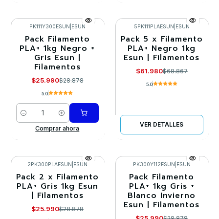
PK111Y300ESUN
|
ESUN
5PK111PLAESUN
|
ESUN
Pack Filamento
Pack 5 x Filamento
-10%
-10%
PLA+ 1kg Negro +
PLA+ Negro 1kg
Gris Esun |
Esun | Filamentos
Agotado
Filamentos
$61.980
$68.867
$25.990
$28.878
5.0
5.0
Cantidad
VER DETALLES
Comprar ahora
2PK300PLAESUN
|
ESUN
PK300Y112ESUN
|
ESUN
Pack 2 x Filamento
Pack Filamento
-10%
-10%
PLA+ Gris 1kg Esun
PLA+ 1kg Gris +
| Filamentos
Blanco Invierno
Agotado
Agotado
Esun | Filamentos
$25.990
$28.878
$25.990
$28.878