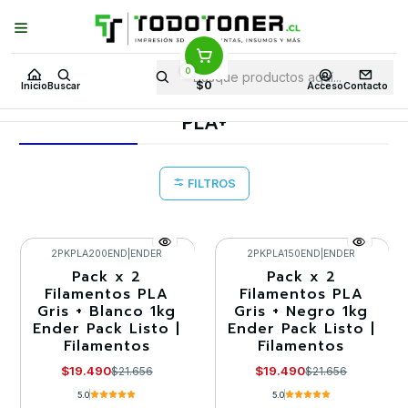
Puedes Elegir: Comprar en
Tienda
·
Despacho
a Todo Chile · Retiro en
Tienda en
24 Horas
0
Inicio
Todo 3D
FILAMENTOS
PACK DE FILAMENTOS
PACK PLA
$0
Inicio
Buscar
Acceso
Contacto
PLA+
PLA+
FILTROS
2PKPLA200END
|
ENDER
2PKPLA150END
|
ENDER
Pack x 2
Pack x 2
-10%
-10%
Filamentos PLA
Filamentos PLA
Gris + Blanco 1kg
Gris + Negro 1kg
Agotado
Agotado
Ender Pack Listo |
Ender Pack Listo |
Filamentos
Filamentos
$19.490
$19.490
$21.656
$21.656
5.0
5.0