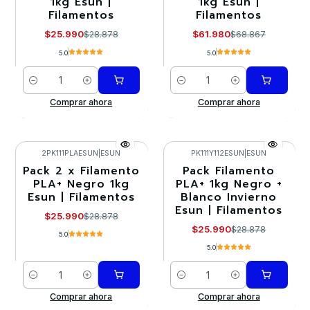
1kg Esun |
1kg Esun |
Filamentos
Filamentos
$25.990
$61.980
$28.878
$68.867
5.0
5.0
Cantidad
Cantidad
Comprar ahora
Comprar ahora
2PK111PLAESUN
|
ESUN
PK111Y112ESUN
|
ESUN
Pack 2 x Filamento
Pack Filamento
-10%
-10%
PLA+ Negro 1kg
PLA+ 1kg Negro +
Esun | Filamentos
Blanco Invierno
Esun | Filamentos
$25.990
$28.878
$25.990
$28.878
5.0
5.0
Cantidad
Cantidad
Comprar ahora
Comprar ahora