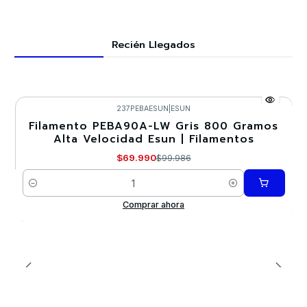
Recién Llegados
237PEBAESUN
|
ESUN
Filamento PEBA90A-LW Gris 800 Gramos
-30%
Alta Velocidad Esun | Filamentos
$69.990
$99.986
Cantidad
Comprar ahora