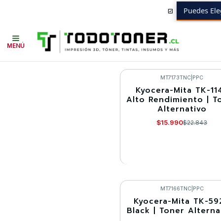
Puedes Ele
Inicio
Toner y tambor
Toner Alternativo
KYOCERA-MITA
Equipos 
MENÚ
MT7173TNC
|
PPC
Kyocera-Mita TK-11
-30%
Alto Rendimiento | T
Alternativo
Agotado
$15.990
$22.843
VER DETALLES
MT7166TNC
|
PPC
Kyocera-Mita TK-59
-30%
Black | Toner Alterna