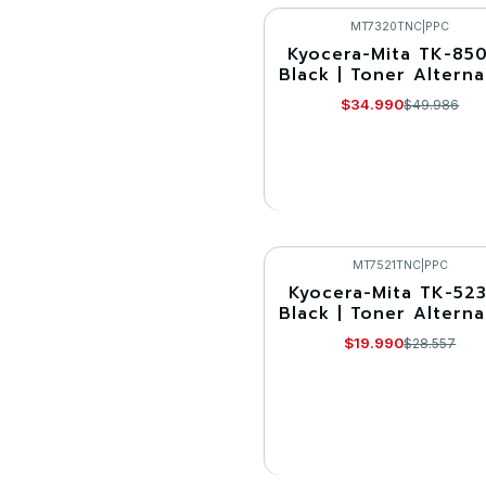
Comprar ahora
MT7320TNC
|
PPC
Kyocera-Mita TK-85
-30%
Black | Toner Alterna
Agotado
$34.990
$49.986
VER DETALLES
MT7521TNC
|
PPC
Kyocera-Mita TK-52
-30%
Black | Toner Alterna
Agotado
$19.990
$28.557