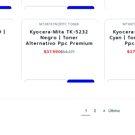
Cantidad
VE
Comprar ahora
MT9876TNC
|
PPC TONER
MT987
 |
Kyocera-Mita TK-5232
Kyocera
-30%
-30%
Negro | Toner
Cyan | To
Alternativo Ppc Premium
Ppc
$37.990
$37
$54.271
Cantidad
Cantidad
Comprar ahora
Co
1
2
»
Último