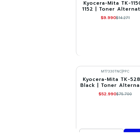
Kyocera-Mita TK-115
-30%
1152 | Toner Alterna
Agotado
$9.990
$14.271
VER DETALLES
MT7330TNC
|
PPC
Kyocera-Mita TK-52
-30%
Black | Toner Alterna
$52.990
$75.700
Cantidad