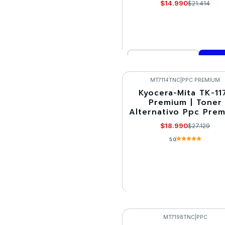
$14.990
$21.414
Cantidad
Comprar ahora
MT7114TNC
|
PPC PREMIUM
Kyocera-Mita TK-11
-30%
Premium | Toner
Alternativo Ppc Pre
Agotado
$18.990
$27.129
5.0
VER DETALLES
MT7198TNC
|
PPC