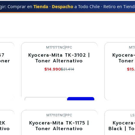
gir: Comprar en
Tienda
·
Despacho
a Todo Chile · Retiro en Tien
KYOCERA-MITA
Equipos KYOCERA-MITA
MT7177TNC
|
PPC
MT
47
Kyocera-Mita TK-3102 |
Kyocera-
-30%
-30%
oner
Toner Alternativo
Toner
Agotado
$14.990
$15
$21.414
Cantidad
VE
Comprar ahora
MT7113TNC
|
PPC
LS
2K
Kyocera-Mita TK-1175 |
Kyocera
-30%
-30%
tivo
Toner Alternativo
Black | T
Agotado