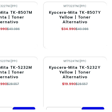
mprar ahora
Comprar ahora
7322TNC
|
PPC
MT7323TNC
|
PPC
Mita TK-8507M
Kyocera-Mita TK-8507Y
-30%
ta | Toner
Yellow | Toner
ternativo
Alternativo
Agotado
.990
$34.990
$49.986
$49.986
R DETALLES
VER DETALLES
7523TNC
|
PPC
MT7524TNC
|
PPC
Mita TK-5232M
Kyocera-Mita TK-5232Y
-30%
ta | Toner
Yellow | Toner
ternativo
Alternativo
.990
$19.990
$28.557
$28.557