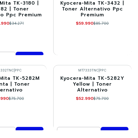
Mita TK-3180 |
Kyocera-Mita TK-3432 |
-30%
182 | Toner
Toner Alternativo Ppc
vo Ppc Premium
Premium
Agotado
.990
$59.990
$34.271
$85.700
VER DETALLES
mprar ahora
7332TNC
|
PPC
MT7333TNC
|
PPC
Mita TK-5282M
Kyocera-Mita TK-5282Y
-30%
ta | Toner
Yellow | Toner
ternativo
Alternativo
.990
$52.990
$75.700
$75.700
Cantidad