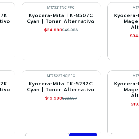
Comprar ahora
Co
MT7321TNC
|
PPC
MT
07K
Kyocera-Mita TK-8507C
Kyocera-
-30%
-30%
tivo
Cyan | Toner Alternativo
Magen
Al
Agotado
Agotado
$34.990
$49.986
$34
VER DETALLES
VE
MT7522TNC
|
PPC
MT
32K
Kyocera-Mita TK-5232C
Kyocera-
-30%
-30%
tivo
Cyan | Toner Alternativo
Magen
Al
$19.990
$28.557
$19