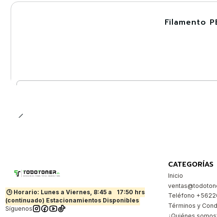
Filamento P
-30%
Cantidad
CATEGORÍAS
Inicio
ventas@todotone
🕒 Horario: Lunes a Viernes, 8:45 a
17:50 hrs
Teléfono +562
(continuado) Estacionamientos Disponibles
Términos y Cond
Síguenos
¿Quiénes somos