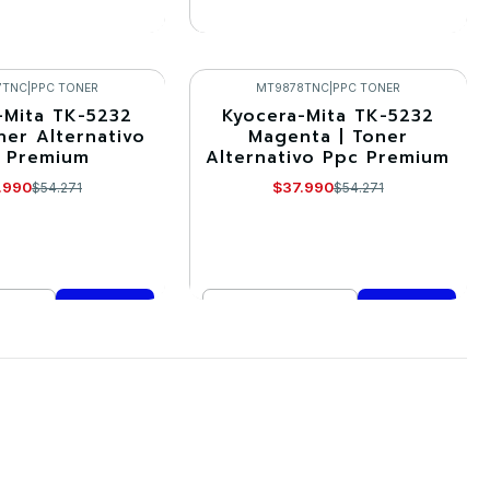
R DETALLES
VER DETALLES
7TNC
|
PPC TONER
MT9878TNC
|
PPC TONER
-Mita TK-5232
Kyocera-Mita TK-5232
-30%
ner Alternativo
Magenta | Toner
 Premium
Alternativo Ppc Premium
.990
$37.990
$54.271
$54.271
Cantidad
mprar ahora
Comprar ahora