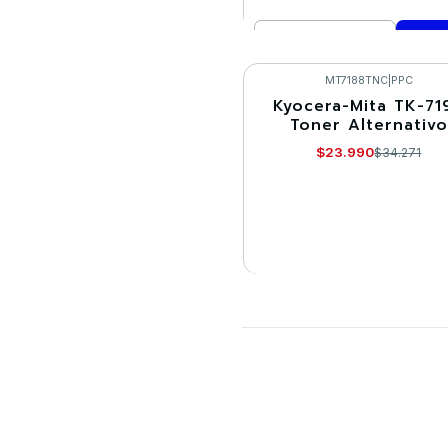
Cantidad
Comprar ahora
MT7188TNC
|
PPC
Kyocera-Mita TK-719
-30%
Toner Alternativo
Agotado
$23.990
$34.271
VER DETALLES