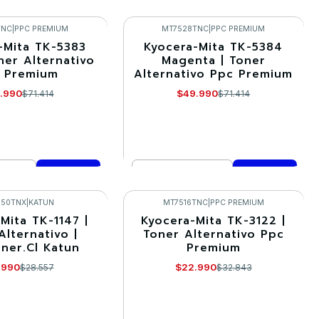
Cantidad
mprar ahora
Comprar ahora
TNC
|
PPC PREMIUM
MT7528TNC
|
PPC PREMIUM
-Mita TK-5383
Kyocera-Mita TK-5384
-30%
ner Alternativo
Magenta | Toner
 Premium
Alternativo Ppc Premium
.990
$49.990
$71.414
$71.414
Cantidad
mprar ahora
Comprar ahora
250TNX
|
KATUN
MT7516TNC
|
PPC PREMIUM
Mita TK-1147 |
Kyocera-Mita TK-3122 |
-30%
Alternativo |
Toner Alternativo Ppc
ner.Cl Katun
Premium
Agotado
.990
$22.990
$28.557
$32.843