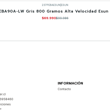
237PEBAESUN
|
ESUN
EBA90A-LW Gris 800 Gramos Alta Velocidad Esun 
$69.990
$99.986
Comprar ahora
INFORMACIÓN
Contacto
r.cl
26958460
iciones
?