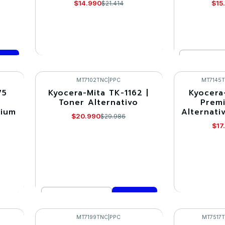
$14.990
$15
$21.414
Cantidad
VER DETALLES
Co
MT7102TNC
|
PPC
MT7145
75
Kyocera-Mita TK-1162 |
Kyocera
-30%
-30%
Toner Alternativo
Premi
mium
Alternati
Agotado
$20.990
$29.986
$17
Cantidad
VE
Comprar ahora
MT7199TNC
|
PPC
MT7517