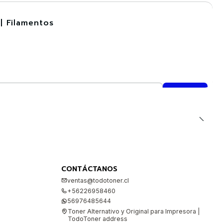
| Filamentos
CONTÁCTANOS
ventas@todotoner.cl
+56226958460
56976485644
Toner Alternativo y Original para Impresora |
TodoToner address