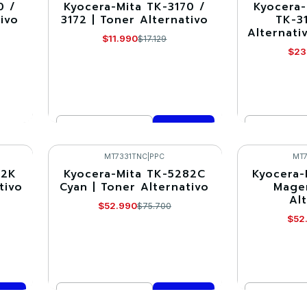
0 /
Kyocera-Mita TK-3170 /
Kyocera-
-30%
-30%
tivo
3172 | Toner Alternativo
TK-3
Alternati
$11.990
$17.129
$23
Cantidad
Cantidad
Comprar ahora
Co
MT7331TNC
|
PPC
MT
82K
Kyocera-Mita TK-5282C
Kyocera-
-30%
-30%
tivo
Cyan | Toner Alternativo
Magen
Al
$52.990
$75.700
$52
Cantidad
Cantidad