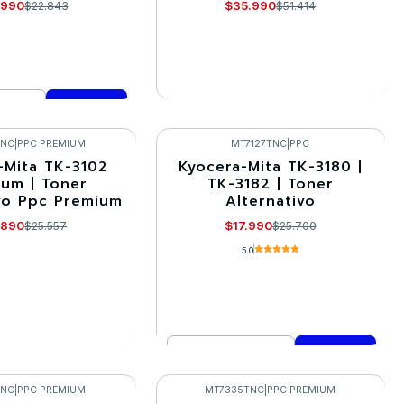
.990
$35.990
$22.843
$51.414
VER DETALLES
mprar ahora
TNC
|
PPC PREMIUM
MT7127TNC
|
PPC
-Mita TK-3102
Kyocera-Mita TK-3180 |
-30%
um | Toner
TK-3182 | Toner
vo Ppc Premium
Alternativo
.890
$17.990
$25.557
$25.700
5.0
Cantidad
R DETALLES
Comprar ahora
TNC
|
PPC PREMIUM
MT7335TNC
|
PPC PREMIUM