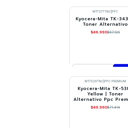
VER DETALLES
MT7277TNC
|
PPC
Kyocera-Mita TK-343
-30%
Toner Alternativo
$46.990
$67.129
Cantidad
Comprar ahora
MT7529TNC
|
PPC PREMIUM
Kyocera-Mita TK-53
-30%
Yellow | Toner
Alternativo Ppc Pre
$49.990
$71.414