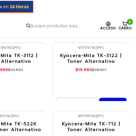
da en
24 Horas
0
ACCESO
CARRO
7185TNC
|
PPC
MT7174TNC
|
PPC
Mita TK-3112 |
Kyocera-Mita TK-3122 |
-30%
 Alternativo
Toner Alternativo
.990
$19.990
$22.843
$28.557
Cantidad
R DETALLES
Comprar ahora
312TNC
|
PPC
MT7118TNC
|
PPC
-Mita TK-522K
Kyocera-Mita TK-712 |
-30%
oner Alternativo
Toner Alternativo
Agotado