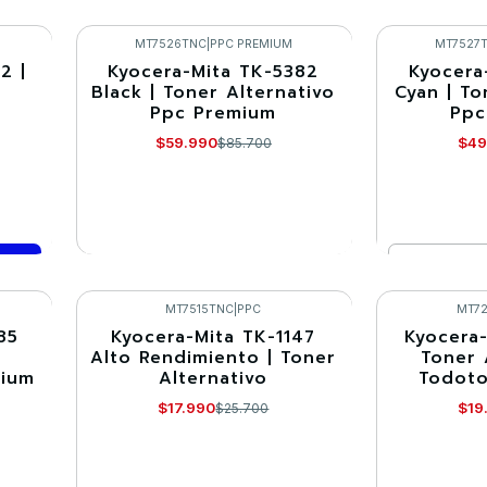
Cantidad
Cantidad
Comprar ahora
Co
MT7526TNC
|
PPC PREMIUM
MT7527
2 |
Kyocera-Mita TK-5382
Kyocera
-30%
-30%
Black | Toner Alternativo
Cyan | To
Ppc Premium
Ppc
Agotado
$59.990
$49
$85.700
Cantidad
VER DETALLES
Co
MT7515TNC
|
PPC
MT7
85
Kyocera-Mita TK-1147
Kyocera-
-30%
-30%
Alto Rendimiento | Toner
Toner 
mium
Alternativo
Todoto
Agotado
$17.990
$19
$25.700