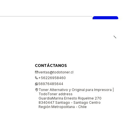
CONTÁCTANOS
ventas@todotoner.cl
+56226958460
56976485644
Toner Alternativo y Original para Impresora |
TodoToner address
GuardiaMarina Ernesto Riquelme 270
8340447 Santiago - Santiago Centro
Región Metropolitana - Chile