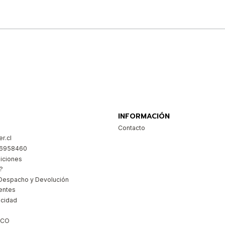
Comprar ahora
INFORMACIÓN
Contacto
r.cl
26958460
iciones
?
Despacho y Devolución
entes
acidad
ICO