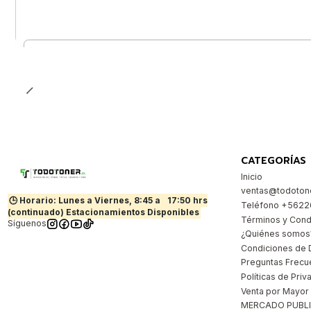
Cantidad
CATEGORÍAS
Inicio
ventas@todotone
🕒 Horario: Lunes a Viernes, 8:45 a
17:50 hrs
Teléfono +562
(continuado) Estacionamientos Disponibles
Términos y Cond
Síguenos
¿Quiénes somos
Condiciones de 
Preguntas Frecu
Políticas de Priv
Venta por Mayor
MERCADO PUBL