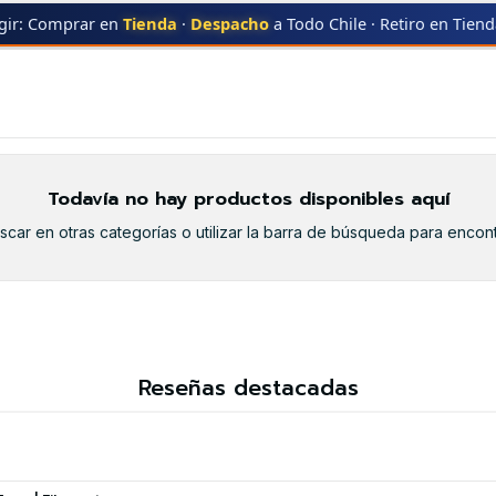
gir: Comprar en
Tienda
·
Despacho
a Todo Chile · Retiro en Tien
7000
MP-7000
Todavía no hay productos disponibles aquí
car en otras categorías o utilizar la barra de búsqueda para encont
Reseñas destacadas