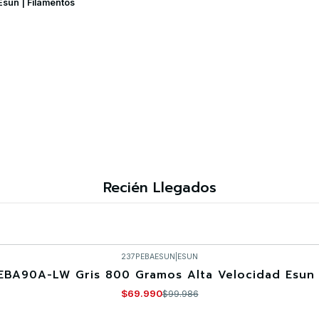
Esun | Filamentos
Recién Llegados
237PEBAESUN
|
ESUN
EBA90A-LW Gris 800 Gramos Alta Velocidad Esun 
$69.990
$99.986