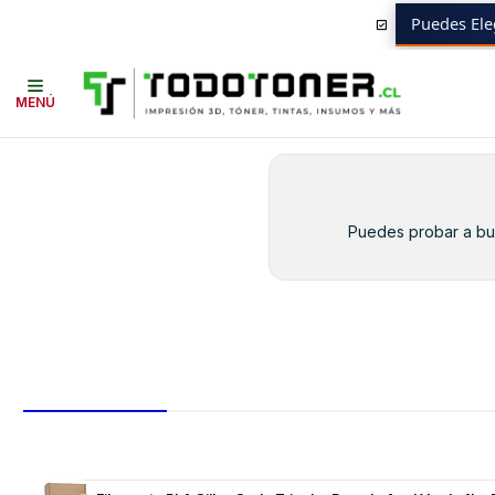
Puedes Ele
Inicio
Toner y tambor
Toner Original
RICOH
Equipos RICOH
MP-
MENÚ
Puedes probar a bus