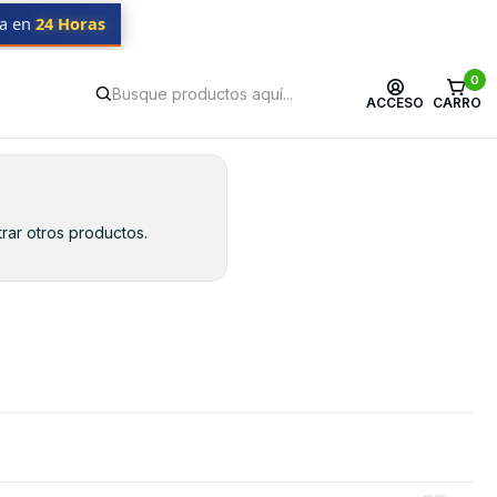
da en
24 Horas
0
ACCESO
CARRO
rar otros productos.