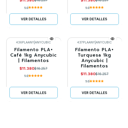
$11.380
$11.380
$16.257
$16.257
5.0
5.0
VER DETALLES
VER DETALLES
436PLAANY
|
ANYCUBIC
437PLAANY
|
ANYCUBIC
Filamento PLA+
Filamento PLA+
-30%
-30%
Café 1kg Anycubic
Turquesa 1kg
| Filamentos
Anycubic |
Agotado
Agotado
Filamentos
$11.380
$16.257
$11.380
$16.257
5.0
5.0
VER DETALLES
VER DETALLES