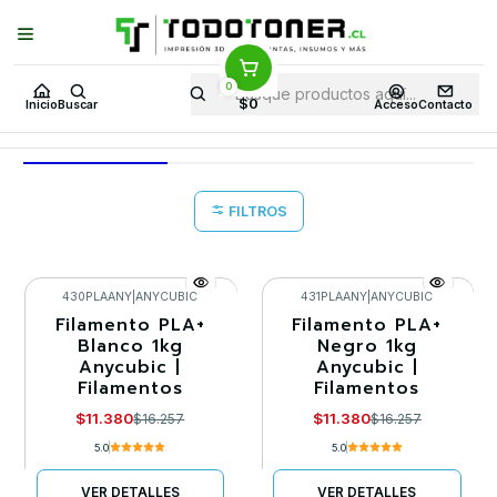
Puedes Elegir: Comprar en
Tienda
·
Despacho
a Todo Chile · Retiro en
Tienda en
24 Horas
0
Inicio
Todo 3D
FILAMENTOS
TODO PLA
PLA+
ANYCUBIC
$0
Inicio
Buscar
Acceso
Contacto
ANYCUBIC
FILTROS
430PLAANY
|
ANYCUBIC
431PLAANY
|
ANYCUBIC
Filamento PLA+
Filamento PLA+
-30%
-30%
Blanco 1kg
Negro 1kg
Anycubic |
Anycubic |
Agotado
Agotado
Filamentos
Filamentos
$11.380
$11.380
$16.257
$16.257
5.0
5.0
VER DETALLES
VER DETALLES