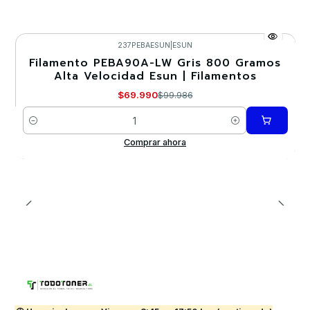
237PEBAESUN
|
ESUN
Filamento PEBA90A-LW Gris 800 Gramos
-30%
Alta Velocidad Esun | Filamentos
$69.990
$99.986
Cantidad
Comprar ahora