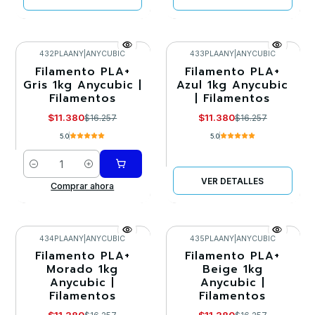
432PLAANY
|
ANYCUBIC
433PLAANY
|
ANYCUBIC
Filamento PLA+
Filamento PLA+
-30%
-30%
Gris 1kg Anycubic |
Azul 1kg Anycubic
Filamentos
| Filamentos
Llega el 27/08/2026
$11.380
$11.380
$16.257
$16.257
5.0
5.0
Cantidad
VER DETALLES
Comprar ahora
434PLAANY
|
ANYCUBIC
435PLAANY
|
ANYCUBIC
Filamento PLA+
Filamento PLA+
-30%
-30%
Morado 1kg
Beige 1kg
Anycubic |
Anycubic |
Llega el 27/08/2026
Llega el 27/08/2026
Filamentos
Filamentos