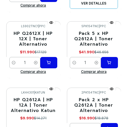
VER DETALLES
Comprar ahora
LS902TNC1
|
PPC
5PK154TNC
|
PPC
HP Q2612X | HP
Pack 5 x HP
-30%
-10%
12X | Toner
Q2612A | Toner
Alternativo
Alternativo
$11.990
$41.990
$17.129
$46.656
Cantidad
Cantidad
Comprar ahora
Comprar ahora
LK44301
|
KATUN
2PK154TNC
|
PPC
HP Q2612A | HP
Pack 2 x HP
-30%
-10%
12A | Toner
Q2612A | Toner
Alternativo Katun
Alternativo
Agotado
$9.990
$16.990
$14.271
$18.878