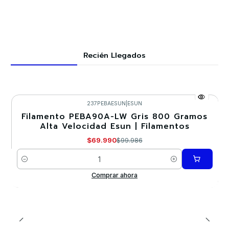
Recién Llegados
237PEBAESUN
|
ESUN
Filamento PEBA90A-LW Gris 800 Gramos
-30%
Alta Velocidad Esun | Filamentos
Nuevo
$69.990
$99.986
Cantidad
Comprar ahora