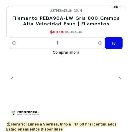
237PEBAESUN
|
ESUN
Filamento PEBA90A-LW Gris 800 Gramos
-30%
Alta Velocidad Esun | Filamentos
Nuevo
$69.990
$99.986
Cantidad
Comprar ahora
🕒 Horario: Lunes a Viernes, 8:45 a
17:50 hrs (continuado)
Estacionamientos Disponibles