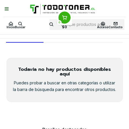
Puedes Elegir: Comprar en
Tienda
·
Despacho
a Todo Chile · Retiro en
Tienda en
24 Horas
0
Inicio
Toner y tambor
Toner Original
HP
Equipos HP
M401DN
$0
Inicio
Buscar
Acceso
Contacto
M401DN
Todavía no hay productos disponibles
aquí
Puedes probar a buscar en otras categorías o utilizar
la barra de búsqueda para encontrar otros productos.