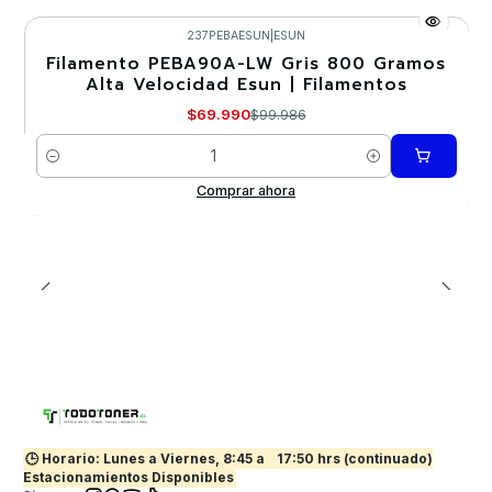
237PEBAESUN
|
ESUN
Filamento PEBA90A-LW Gris 800 Gramos
-30%
Alta Velocidad Esun | Filamentos
Nuevo
$69.990
$99.986
Cantidad
Comprar ahora
🕒 Horario: Lunes a Viernes, 8:45 a
17:50 hrs (continuado)
Estacionamientos Disponibles