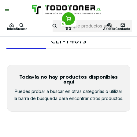
Puedes Elegir: Comprar en
Tienda
·
Despacho
a Todo Chile · Retiro en
Tienda en
24 Horas
0
Inicio
Toner y tambor
Toner Alternativo
SAMSUNG
$0
Inicio
Buscar
Acceso
Contacto
Insumos SAMSUNG
CLT-Y407S
CLT-Y407S
Todavía no hay productos disponibles
aquí
Puedes probar a buscar en otras categorías o utilizar
la barra de búsqueda para encontrar otros productos.