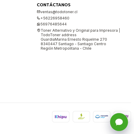
CONTÁCTANOS
ventas@todotoner.cl
+56226958460
56976485644
Toner Alternativo y Original para Impresora |
TodoToner address
GuardiaMarina Ernesto Riquelme 270
8340447 Santiago - Santiago Centro
Región Metropolitana - Chile