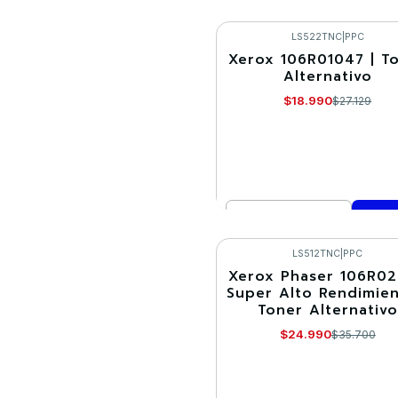
Cantidad
Comprar ahora
LS522TNC
|
PPC
Xerox 106R01047 | T
-30%
Alternativo
$18.990
$27.129
Cantidad
Comprar ahora
LS512TNC
|
PPC
Xerox Phaser 106R0
-30%
Super Alto Rendimien
Toner Alternativo
$24.990
$35.700