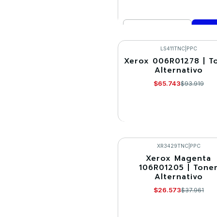
Cantidad
Comprar ahora
LS411TNC
|
PPC
Xerox 006R01278 | T
-30%
Alternativo
Agotado
$65.743
$93.919
VER DETALLES
XR3429TNC
|
PPC
Xerox Magenta
-30%
106R01205 | Tone
Alternativo
Agotado
$26.573
$37.961