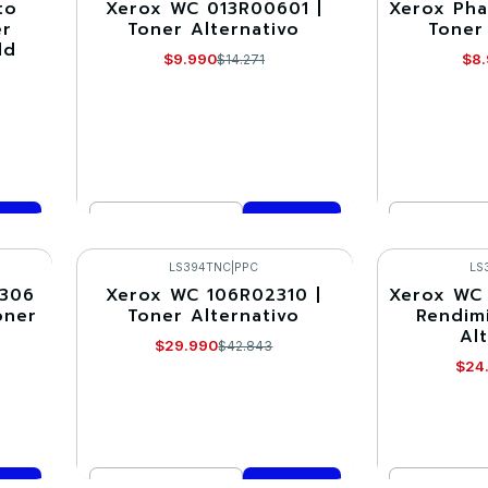
to
Xerox WC 013R00601 |
Xerox Pha
-30%
-30%
er
Toner Alternativo
Toner
ld
$9.990
$8
$14.271
Cantidad
Cantidad
Comprar ahora
Co
LS394TNC
|
PPC
LS
2306
Xerox WC 106R02310 |
Xerox WC 
-30%
-30%
oner
Toner Alternativo
Rendim
Al
$29.990
$42.843
$24