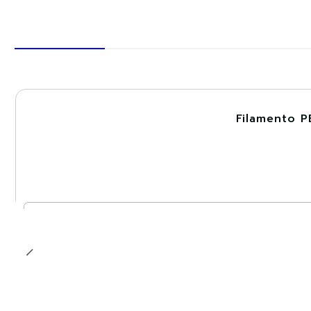
Filamento P
-30%
Cantidad