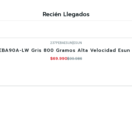
Recién Llegados
237PEBAESUN
|
ESUN
EBA90A-LW Gris 800 Gramos Alta Velocidad Esun 
$69.990
$99.986
Comprar ahora