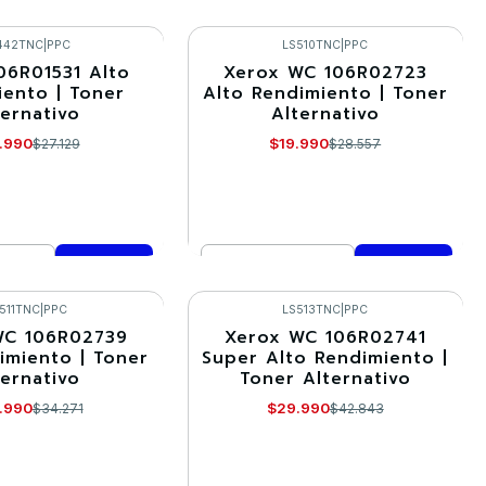
Cantidad
mprar ahora
Comprar ahora
442TNC
|
PPC
LS510TNC
|
PPC
06R01531 Alto
Xerox WC 106R02723
-30%
iento | Toner
Alto Rendimiento | Toner
ternativo
Alternativo
.990
$19.990
$27.129
$28.557
Cantidad
mprar ahora
Comprar ahora
511TNC
|
PPC
LS513TNC
|
PPC
WC 106R02739
Xerox WC 106R02741
-30%
imiento | Toner
Super Alto Rendimiento |
ternativo
Toner Alternativo
.990
$29.990
$34.271
$42.843