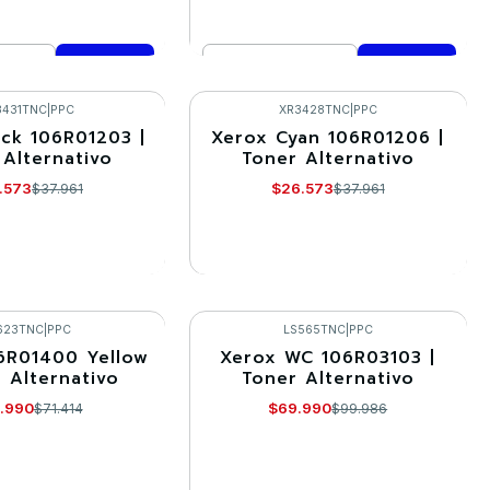
Cantidad
mprar ahora
Comprar ahora
3431TNC
|
PPC
XR3428TNC
|
PPC
ack 106R01203 |
Xerox Cyan 106R01206 |
-30%
 Alternativo
Toner Alternativo
Agotado
.573
$26.573
$37.961
$37.961
R DETALLES
VER DETALLES
623TNC
|
PPC
LS565TNC
|
PPC
6R01400 Yellow
Xerox WC 106R03103 |
-30%
r Alternativo
Toner Alternativo
Agotado
.990
$69.990
$71.414
$99.986