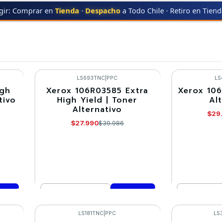
gir: Comprar en
Tienda
·
Despacho
a Todo Chile · Retiro en Tien
Insumos XEROX
LS693TNC
|
PPC
LS
igh
Xerox 106R03585 Extra
Xerox 106
-30%
-30%
tivo
High Yield | Toner
Al
Alternativo
$29
$27.990
$39.986
Cantidad
Cantidad
Comprar ahora
Co
LS181TNC
|
PPC
LS