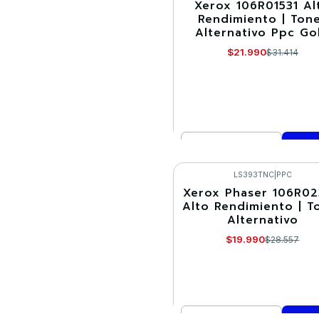
Xerox 106R01531 Al
-30%
Rendimiento | Ton
Alternativo Ppc Go
$21.990
$31.414
Cantidad
Comprar ahora
LS393TNC
|
PPC
Xerox Phaser 106R0
-30%
Alto Rendimiento | T
Alternativo
$19.990
$28.557