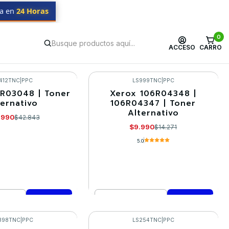
da en
24 Horas
0
ACCESO
CARRO
412TNC
|
PPC
LS999TNC
|
PPC
R03048 | Toner
Xerox 106R04348 |
-30%
ternativo
106R04347 | Toner
Alternativo
.990
$42.843
$9.990
$14.271
5.0
Cantidad
mprar ahora
Comprar ahora
398TNC
|
PPC
LS254TNC
|
PPC