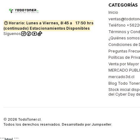
CATEGORÍAS
Inicio
ventas@todotone
🕒 Horario: Lunes a Viernes, 8:45 a
17:50 hrs
Teléfono +562
(continuado) Estacionamientos Disponibles
Términos y Cond
Síguenos
¿Quiénes somos
Condiciones de 
Preguntas Frecu
Políticas de Priv
Venta por Mayor
MERCADO PUBL
mercado3d.cl
Blog Todo Toner |
Stock inicial dis
del Cyber Day de
2026 TodoToner.cl.
Todos los derechos reservados.
Desarrollado por Jumpseller
.
```html ```