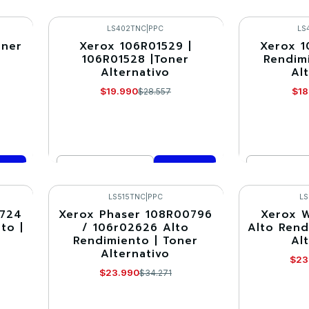
Cantidad
Cantidad
Comprar ahora
Co
LS402TNC
|
PPC
LS
oner
Xerox 106R01529 |
Xerox 1
-30%
-30%
106R01528 |Toner
Rendim
Alternativo
Al
$19.990
$18
$28.557
Cantidad
Cantidad
Comprar ahora
Co
LS515TNC
|
PPC
LS
2724
Xerox Phaser 108R00796
Xerox 
-30%
-30%
to |
/ 106r02626 Alto
Alto Rend
Rendimiento | Toner
Al
Alternativo
$23
$23.990
$34.271