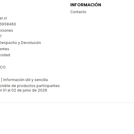
INFORMACIÓN
Contacto
r.cl
26958460
iciones
?
Despacho y Devolución
entes
acidad
ICO
 Información útil y sencilla
ponible de productos participantes
l 01 al 02 de junio de 2026