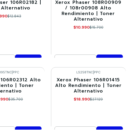
ser 106R02182 |
Xerox Phaser 108R00909
-30%
 Alternativo
/ 108r00908 Alto
Rendimiento | Toner
.990
$12.843
Alternativo
$10.990
$15.700
Cantidad
mprar ahora
Comprar ahora
395TNC
|
PPC
LS258TNC
|
PPC
106R02312 Alto
Xerox Phaser 106R01415
-30%
iento | Toner
Alto Rendimiento | Toner
ternativo
Alternativo
.990
$18.990
$35.700
$27.129