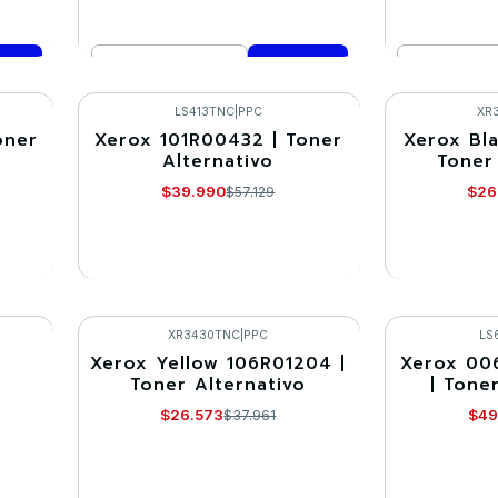
Cantidad
Cantidad
Comprar ahora
Co
LS413TNC
|
PPC
XR
oner
Xerox 101R00432 | Toner
Xerox Bl
-30%
-30%
Alternativo
Toner
Agotado
Agotado
$39.990
$26
$57.129
VER DETALLES
VE
XR3430TNC
|
PPC
LS
Xerox Yellow 106R01204 |
Xerox 00
-30%
-30%
r
Toner Alternativo
| Tone
Agotado
$26.573
$49
$37.961