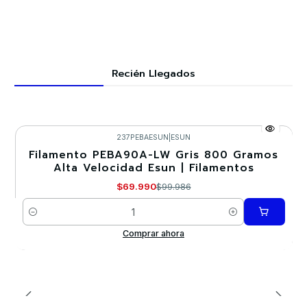
Recién Llegados
237PEBAESUN
|
ESUN
Filamento PEBA90A-LW Gris 800 Gramos
-30%
Alta Velocidad Esun | Filamentos
Nuevo
$69.990
$99.986
Cantidad
Comprar ahora