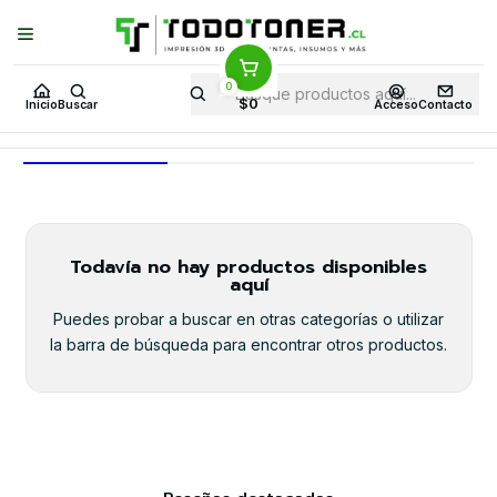
Puedes Elegir: Comprar en
Tienda
·
Despacho
a Todo Chile · Retiro en
Tienda en
24 Horas
0
Inicio
Toner y tambor
Toner Alternativo
HP
Equipos HP
3500
$0
Inicio
Buscar
Acceso
Contacto
3500
Todavía no hay productos disponibles
aquí
Puedes probar a buscar en otras categorías o utilizar
la barra de búsqueda para encontrar otros productos.