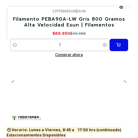
237PEBAESUN
|
ESUN
Filamento PEBA90A-LW Gris 800 Gramos
-30%
Alta Velocidad Esun | Filamentos
Nuevo
$69.990
$99.986
Cantidad
Comprar ahora
🕒 Horario: Lunes a Viernes, 8:45 a
17:50 hrs (continuado)
Estacionamientos Disponibles