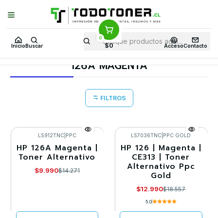
Puedes Elegir: Comprar en
Tienda
·
Despacho
a Todo Chile · Retiro en
Tienda en
24 Horas
0
Inicio
Toner y tambor
Toner Alternativo
HP
Insumos HP
$0
Inicio
Buscar
Acceso
Contacto
126A MAGENTA
126A MAGENTA
FILTROS
LS912TNC
|
PPC
LS7036TNC
|
PPC GOLD
HP 126A Magenta |
HP 126 | Magenta |
-30%
-30%
Toner Alternativo
CE313 | Toner
Alternativo Ppc
Agotado
Agotado
$9.990
$14.271
Gold
$12.990
$18.557
5.0