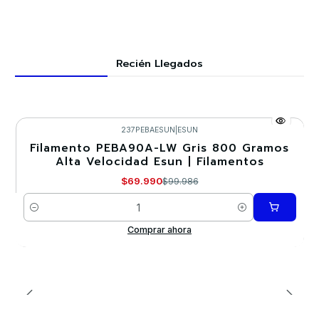
Recién Llegados
237PEBAESUN
|
ESUN
Filamento PEBA90A-LW Gris 800 Gramos
-30%
Alta Velocidad Esun | Filamentos
Nuevo
$69.990
$99.986
Cantidad
Comprar ahora