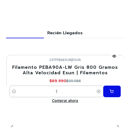
Recién Llegados
237PEBAESUN
|
ESUN
Filamento PEBA90A-LW Gris 800 Gramos
-30%
Alta Velocidad Esun | Filamentos
$69.990
$99.986
Cantidad
Comprar ahora