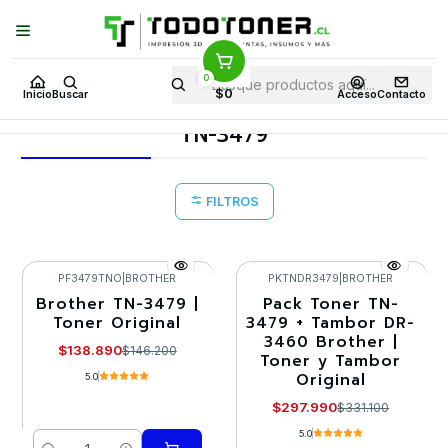
Puedes Elegir: Comprar en
Tienda
·
Despacho
a Todo Chile · Retiro en
Tienda en
24 Horas
0
Inicio
Toner y tambor
Toner Original
BROTHER
$0
Inicio
Buscar
Acceso
Contacto
Insumos BROTHER
TN-3479
TN-3479
FILTROS
PF3479TNO
|
BROTHER
PKTNDR3479
|
BROTHER
Brother TN-3479 |
Pack Toner TN-
-5%
-10%
Toner Original
3479 + Tambor DR-
3460 Brother |
Agotado
$138.890
$146.200
Toner y Tambor
Original
5.0
$297.990
$331.100
5.0