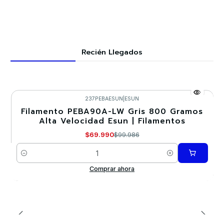
Recién Llegados
237PEBAESUN
|
ESUN
Filamento PEBA90A-LW Gris 800 Gramos
-30%
Alta Velocidad Esun | Filamentos
$69.990
$99.986
Cantidad
Comprar ahora