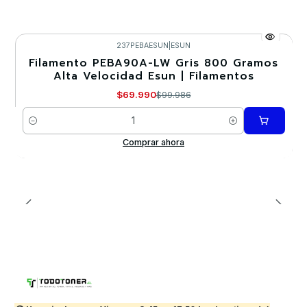
237PEBAESUN
|
ESUN
Filamento PEBA90A-LW Gris 800 Gramos
-30%
Alta Velocidad Esun | Filamentos
$69.990
$99.986
Cantidad
Comprar ahora