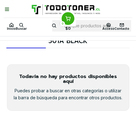
Puedes Elegir: Comprar en
Tienda
·
Despacho
a Todo Chile · Retiro en
Tienda en
24 Horas
0
Inicio
Toner y tambor
Toner Alternativo
HP
Insumos HP
$0
Inicio
Buscar
Acceso
Contacto
501A BLACK
501A BLACK
Todavía no hay productos disponibles
aquí
Puedes probar a buscar en otras categorías o utilizar
la barra de búsqueda para encontrar otros productos.