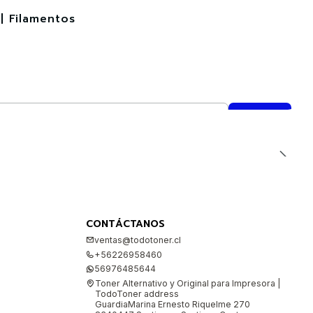
| Filamentos
CONTÁCTANOS
ventas@todotoner.cl
+56226958460
56976485644
Toner Alternativo y Original para Impresora |
TodoToner address
GuardiaMarina Ernesto Riquelme 270