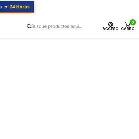
da en
24 Horas
0
ACCESO
CARRO