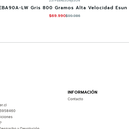
237PEBAESUN
|
ESUN
EBA90A-LW Gris 800 Gramos Alta Velocidad Esun 
$69.990
$99.986
Comprar ahora
INFORMACIÓN
Contacto
r.cl
26958460
iciones
?
Despacho y Devolución