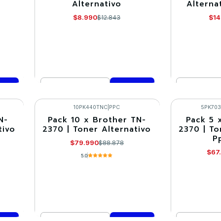
Alternativo
Alterna
$8.990
$14
$12.843
Cantidad
Cantidad
Comprar ahora
Co
10PK440TNC
|
PPC
5PK70
N-
Pack 10 x Brother TN-
Pack 5 
-10%
-10%
tivo
2370 | Toner Alternativo
2370 | To
P
$79.990
$88.878
$67
5.0