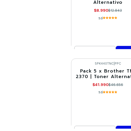
Alternativo
$8.990
$12.843
5.0
Cantidad
Comprar ahora
5PK440TNC
|
PPC
Pack 5 x Brother T
-10%
2370 | Toner Alterna
$41.990
$46.656
5.0