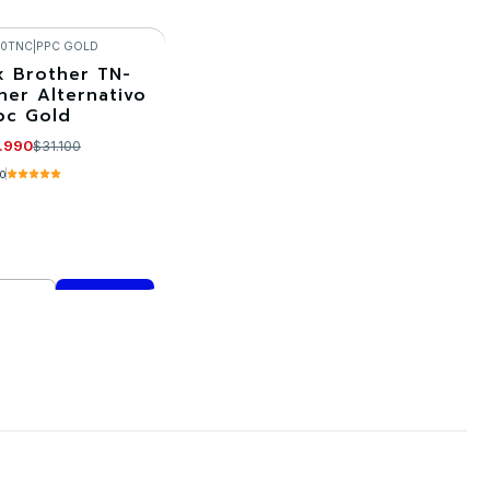
Cantidad
mprar ahora
Comprar ahora
30TNC
|
PPC GOLD
x Brother TN-
ner Alternativo
pc Gold
.990
$31.100
.0
mprar ahora