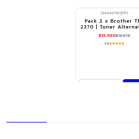
Cantidad
Comprar ahora
2PK440TNC
|
PPC
Pack 2 x Brother T
-10%
2370 | Toner Alterna
$16.990
$18.878
5.0
Cantidad
Comprar ahora