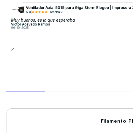
Ventilador Axial 5015 para Giga Storm Elegoo | Impresora
5.0
1 reseña
Muy buenos, es lo que esperaba
Victor Acevedo Ramos
06-10-2025
Filamento P
-30%