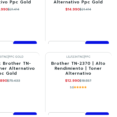
tivo Ppc Gold
Alternativo Ppc Gold
.990
$14.990
$21.414
$21.414
Cantidad
mprar ahora
Comprar ahora
30TNC
|
PPC GOLD
LSJ1234TNC
|
PPC
x Brother TN-
Brother TN-2370 | Alto
-30%
ner Alternativo
Rendimiento | Toner
pc Gold
Alternativo
.890
$12.990
$75.433
$18.557
5.0