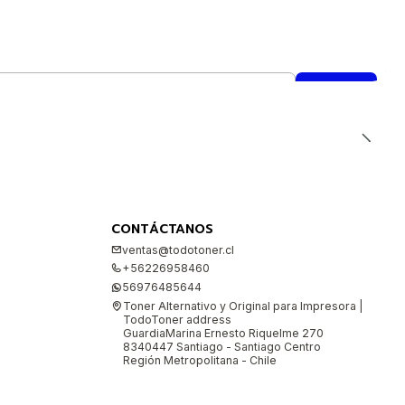
CONTÁCTANOS
ventas@todotoner.cl
+56226958460
56976485644
Toner Alternativo y Original para Impresora |
TodoToner address
GuardiaMarina Ernesto Riquelme 270
8340447 Santiago - Santiago Centro
Región Metropolitana - Chile