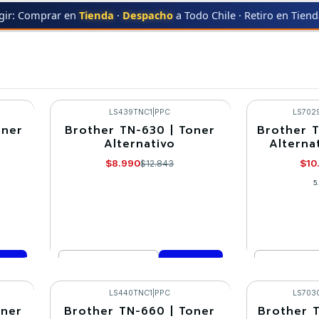
gir: Comprar en
Tienda
·
Despacho
a Todo Chile · Retiro en Tien
ER
HL-L2320
HL-L2320
LS439TNC1
|
PPC
LS702
oner
Brother TN-630 | Toner
Brother T
-30%
-30%
Alternativo
Alterna
$8.990
$10
$12.843
5
Cantidad
Cantidad
Comprar ahora
Co
LS440TNC1
|
PPC
LS703
oner
Brother TN-660 | Toner
Brother 
-30%
-30%