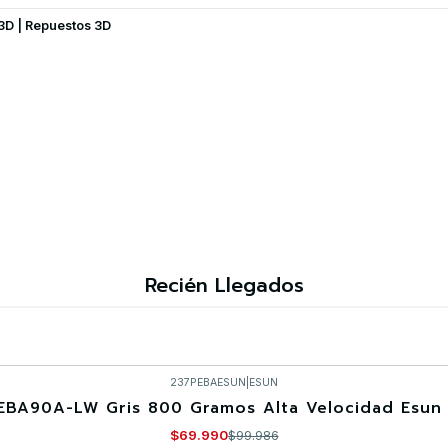
 3D | Repuestos 3D
Recién Llegados
237PEBAESUN
|
ESUN
EBA90A-LW Gris 800 Gramos Alta Velocidad Esun 
$69.990
$99.986