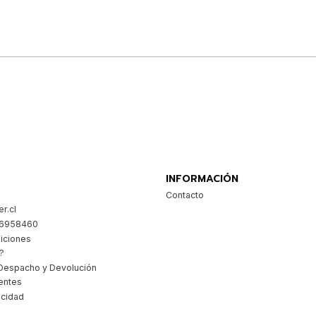
Comprar ahora
INFORMACIÓN
Contacto
r.cl
26958460
iciones
?
Despacho y Devolución
entes
acidad