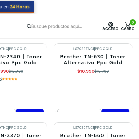
da en
24 Horas
0
ACCESO
CARRO
9TNC
|
PPC GOLD
LS7029TNC1
|
PPC GOLD
N-2340 | Toner
Brother TN-630 | Toner
-30%
tivo Ppc Gold
Alternativo Ppc Gold
.990
$10.990
$15.700
$15.700
.0
Cantidad
mprar ahora
Comprar ahora
0TNC
|
PPC GOLD
LS7030TNC1
|
PPC GOLD
TN-2370 | Toner
Brother TN-660 | Toner
-30%