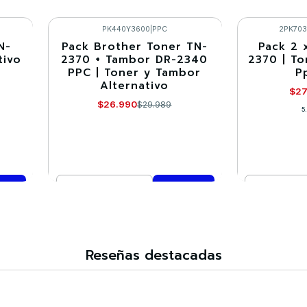
Cantidad
Cantidad
Comprar ahora
Co
PK440Y3600
|
PPC
2PK70
N-
Pack Brother Toner TN-
Pack 2 
-10%
-10%
tivo
2370 + Tambor DR-2340
2370 | To
PPC | Toner y Tambor
P
Alternativo
$27
$26.990
$29.989
5
Cantidad
Cantidad
Comprar ahora
Co
Reseñas destacadas