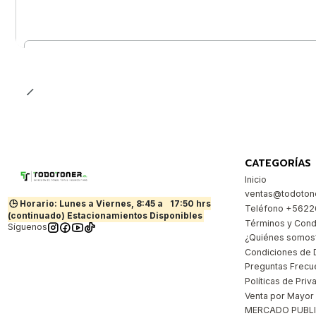
Cantidad
CATEGORÍAS
Inicio
ventas@todotone
🕒 Horario: Lunes a Viernes, 8:45 a
17:50 hrs
Teléfono +562
(continuado) Estacionamientos Disponibles
Términos y Cond
Síguenos
¿Quiénes somos
Condiciones de 
Preguntas Frecu
Políticas de Priv
Venta por Mayor
MERCADO PUBL