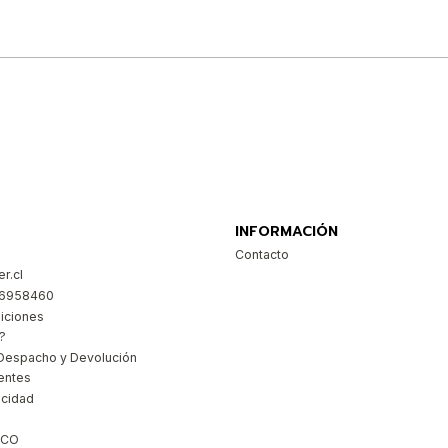
Comprar ahora
INFORMACIÓN
Contacto
r.cl
26958460
iciones
?
Despacho y Devolución
entes
acidad
ICO