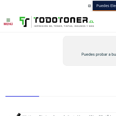
Puedes Ele
Inicio
Toner y tambor
Toner Alternativo
SAMSUNG
Insumos SAMS
MENÚ
Puedes probar a bus