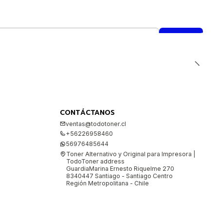
CONTÁCTANOS
ventas@todotoner.cl
+56226958460
56976485644
Toner Alternativo y Original para Impresora |
TodoToner address
GuardiaMarina Ernesto Riquelme 270
8340447 Santiago - Santiago Centro
Región Metropolitana - Chile