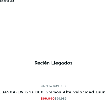
esorio 3D
Recién Llegados
237PEBAESUN
|
ESUN
EBA90A-LW Gris 800 Gramos Alta Velocidad Esun 
$69.990
$99.986