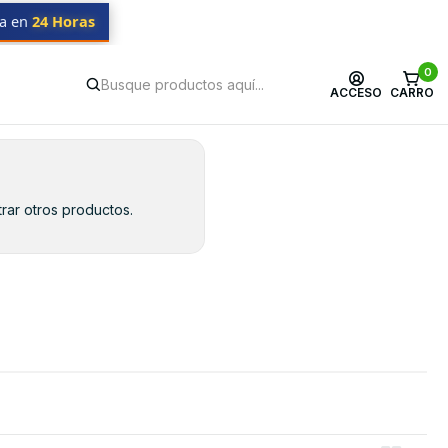
da en
24 Horas
0
ACCESO
CARRO
rar otros productos.