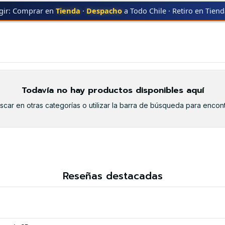
gir: Comprar en
Tienda
·
Despacho
a Todo Chile · Retiro en Tien
UNG
CLT-C504S CYAN
CLT-C504S CYAN
Todavía no hay productos disponibles aquí
car en otras categorías o utilizar la barra de búsqueda para encont
Reseñas destacadas