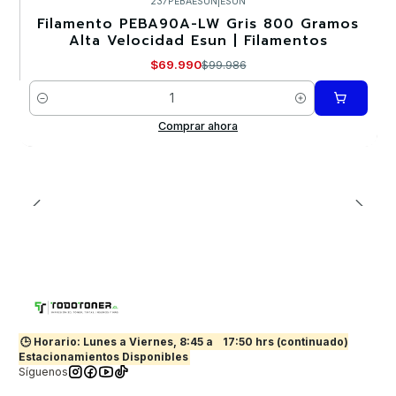
237PEBAESUN
|
ESUN
Filamento PEBA90A-LW Gris 800 Gramos
-30%
Alta Velocidad Esun | Filamentos
$69.990
$99.986
Cantidad
Comprar ahora
🕒 Horario: Lunes a Viernes, 8:45 a
17:50 hrs (continuado)
Estacionamientos Disponibles
Síguenos