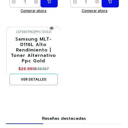
Cantidad
Cantidad
Comprar ahora
Comprar ahora
LS7060TNC
|
PPC GOLD
Samsung MLT-
-30%
D116L Alto
Rendimiento |
Agotado
Toner Alternativo
Ppc Gold
$26.990
$38.557
VER DETALLES
Reseñas destacadas