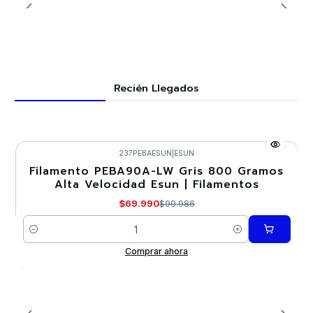
Recién Llegados
237PEBAESUN
|
ESUN
Filamento PEBA90A-LW Gris 800 Gramos
-30%
Alta Velocidad Esun | Filamentos
$69.990
$99.986
Cantidad
Comprar ahora