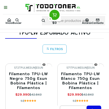
Puedes Elegir: Comprar en
Tienda
·
Despacho
a Todo Chile · Retiro en
Tienda en
24 Horas
0
Inicio
Todo 3D
FILAMENTOS
TODO TPU
$0
Inicio
Buscar
Acceso
Contacto
TPU-LW ESPUMADO ACTIVO
TPU-LW ESPUMADO ACTIVO
FILTROS
572TPULWESUN
|
ESUN
571TPULWESUN
|
ESUN
Filamento TPU-LW
Filamento TPU-LW
-30%
-30%
Negro 750g Esun
Blanco 750g Esun
Bobina Plástica |
Bobina Plástica |
Agotado
Filamentos
Filamentos
$29.990
$29.990
$42.843
$42.843
5.0
5.0