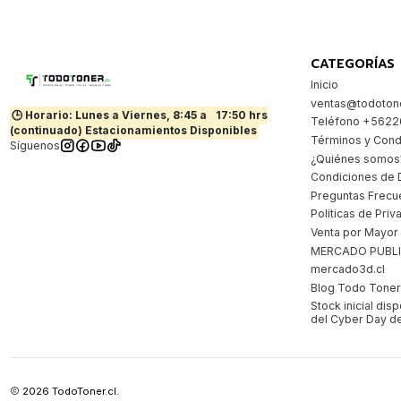
CATEGORÍAS
Inicio
ventas@todotone
🕒 Horario: Lunes a Viernes, 8:45 a
17:50 hrs
Teléfono +562
(continuado) Estacionamientos Disponibles
Términos y Cond
Síguenos
¿Quiénes somos
Condiciones de 
Preguntas Frecu
Políticas de Priv
Venta por Mayor
MERCADO PUBL
mercado3d.cl
Blog Todo Toner |
Stock inicial dis
del Cyber Day de
2026 TodoToner.cl.