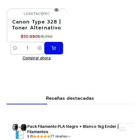
LS310TNC1
|
PPC
Canon Type 328 |
-30%
Toner Alternativo
$10.990
$15.700
Cantidad
Comprar ahora
Reseñas destacadas
Pack Filamento PLA Negro + Blanco 1kg Ender |
Filamentos
5.0
77 reseñas