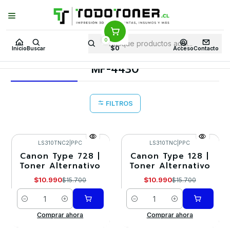
Puedes Elegir: Comprar en
Tienda
·
Despacho
a Todo Chile · Retiro en
Tienda en
24 Horas
0
Inicio
Toner y tambor
Toner Alternativo
CANON
$0
Inicio
Buscar
Acceso
Contacto
Equipos CANON
MF-4430
MF-4430
FILTROS
LS310TNC2
|
PPC
LS310TNC
|
PPC
Canon Type 728 |
Canon Type 128 |
-30%
-30%
Toner Alternativo
Toner Alternativo
$10.990
$10.990
$15.700
$15.700
Cantidad
Cantidad
Comprar ahora
Comprar ahora