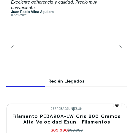
Excelente adherencia y calidad. Precio muy
conveniente.
Juan Pablo Vilca Aguilera
07-11-2025
Recién Llegados
237PEBAESUN
|
ESUN
Filamento PEBA90A-LW Gris 800 Gramos
-30%
Alta Velocidad Esun | Filamentos
Nuevo
$69.990
$99.986