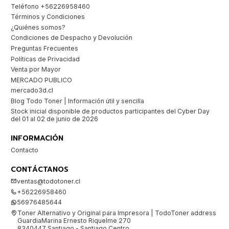
Teléfono +56226958460
Términos y Condiciones
¿Quiénes somos?
Condiciones de Despacho y Devolución
Preguntas Frecuentes
Políticas de Privacidad
Venta por Mayor
MERCADO PUBLICO
mercado3d.cl
Blog Todo Toner | Información útil y sencilla
Stock inicial disponible de productos participantes del Cyber Day
del 01 al 02 de junio de 2026
INFORMACIÓN
Contacto
CONTÁCTANOS
ventas@todotoner.cl
+56226958460
56976485644
Toner Alternativo y Original para Impresora | TodoToner address
GuardiaMarina Ernesto Riquelme 270
8340447 Santiago - Santiago Centro