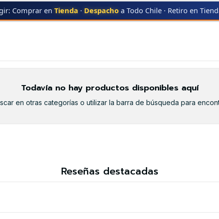
gir: Comprar en
Tienda
·
Despacho
a Todo Chile · Retiro en Tien
UNG
ML-2950
ML-2950
Todavía no hay productos disponibles aquí
car en otras categorías o utilizar la barra de búsqueda para encont
Reseñas destacadas