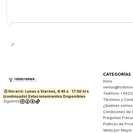
Cantidad
CATEGORÍAS
Inicio
ventas@todotone
🕒 Horario: Lunes a Viernes, 8:45 a
17:50 hrs
Teléfono +562
(continuado) Estacionamientos Disponibles
Términos y Cond
Síguenos
¿Quiénes somos
Condiciones de 
Preguntas Frecu
Políticas de Priv
Venta por Mayor