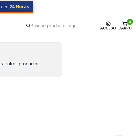
da en
24 Horas
0
ACCESO
CARRO
rar otros productos.