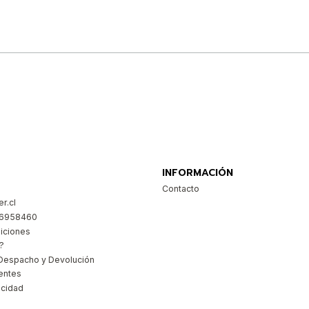
Comprar ahora
INFORMACIÓN
Contacto
r.cl
26958460
iciones
?
Despacho y Devolución
entes
acidad