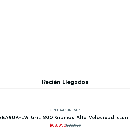
Recién Llegados
237PEBAESUN
|
ESUN
EBA90A-LW Gris 800 Gramos Alta Velocidad Esun 
$69.990
$99.986