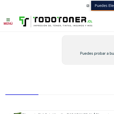
Puedes Ele
Inicio
Toner y tambor
Toner Alternativo
SAMSUNG
Equipos SAMS
MENÚ
Puedes probar a bus