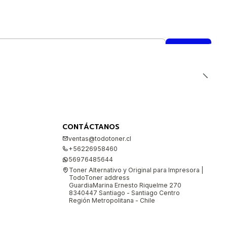
CONTÁCTANOS
ventas@todotoner.cl
+56226958460
56976485644
Toner Alternativo y Original para Impresora |
TodoToner address
GuardiaMarina Ernesto Riquelme 270
8340447 Santiago - Santiago Centro
Región Metropolitana - Chile