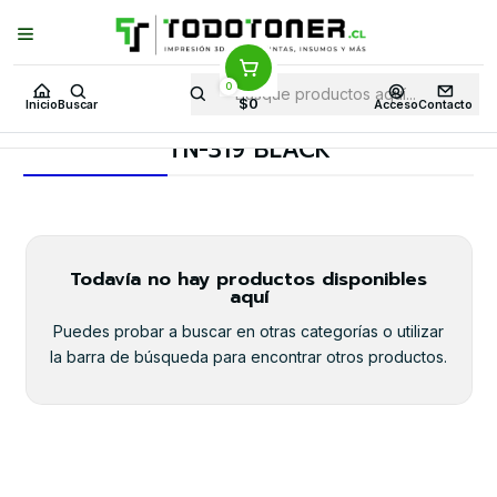
Puedes Elegir: Comprar en
Tienda
·
Despacho
a Todo Chile · Retiro en
Tienda en
24 Horas
0
Inicio
Toner y tambor
Toner Alternativo
BROTHER
$0
Inicio
Buscar
Acceso
Contacto
Insumos BROTHER
TN-319 BLACK
TN-319 BLACK
Todavía no hay productos disponibles
aquí
Puedes probar a buscar en otras categorías o utilizar
la barra de búsqueda para encontrar otros productos.