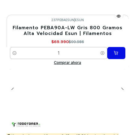
237PEBAESUN
|
ESUN
Filamento PEBA90A-LW Gris 800 Gramos
-30%
Alta Velocidad Esun | Filamentos
Nuevo
$69.990
$99.986
Cantidad
Comprar ahora