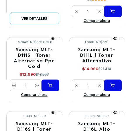
Cantidad
VER DETALLES
Comprar ahora
LS7042TNC
|
PPC GOLD
LS618TNC
|
PPC
Samsung MLT-
Samsung MLT-
-30%
-30%
D111S | Toner
D111L | Toner
Alternativo Ppc
Alternativo
Gold
$14.990
$21.414
$12.990
$18.557
Cantidad
Cantidad
Comprar ahora
Comprar ahora
LS419TNC
|
PPC
LS390TNC
|
PPC
Samsung MLT-
Samsung MLT-
-30%
-30%
D116S | Toner
D116L Alto