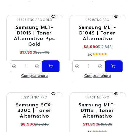
LS7031TNC
|
PPC GOLD
LS218TNC
|
PPC
Samsung MLT-
Samsung MLT-
-30%
-30%
D101S | Toner
D104S | Toner
Alternativo Ppc
Alternativo
Gold
$8.990
$12.843
$17.990
$25.700
5.0
Cantidad
Cantidad
Comprar ahora
Comprar ahora
LS218TNC1
|
PPC
LS401TNC
|
PPC
Samsung SCX-
Samsung MLT-
-30%
-30%
3200 | Toner
D111S | Toner
Alternativo
Alternativo
Agotado
$8.990
$11.890
$12.843
$16.986
5.0