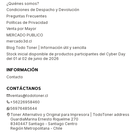
¿Quiénes somos?
Condiciones de Despacho y Devolución
Preguntas Frecuentes
Políticas de Privacidad
Venta por Mayor
MERCADO PUBLICO
mercado3d.cl
Blog Todo Toner | Información útil y sencilla
Stock inicial disponible de productos participantes del Cyber Day
del 01 al 02 de junio de 2026
INFORMACIÓN
Contacto
CONTÁCTANOS
ventas@todotoner.cl
+56226958460
56976485644
Toner Alternativo y Original para Impresora | TodoToner address
GuardiaMarina Ernesto Riquelme 270
8340447 Santiago - Santiago Centro
Región Metropolitana - Chile