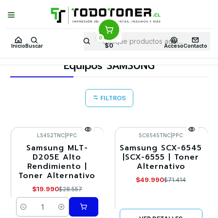
Puedes Elegir: Comprar en
Tienda
·
Despacho
a Todo Chile · Retiro en
Tienda en
24 Horas
0
Inicio
Toner y tambor
Toner Alternativo
SAMSUNG
$0
Inicio
Buscar
Acceso
Contacto
Equipos SAMSUNG
Equipos SAMSUNG
FILTROS
LS452TNC
|
PPC
SC6545TNC
|
PPC
Samsung MLT-
Samsung SCX-6545
-30%
-30%
D205E Alto
|SCX-6555 | Toner
Rendimiento |
Alternativo
Agotado
Toner Alternativo
$49.990
$71.414
$19.990
$28.557
Cantidad