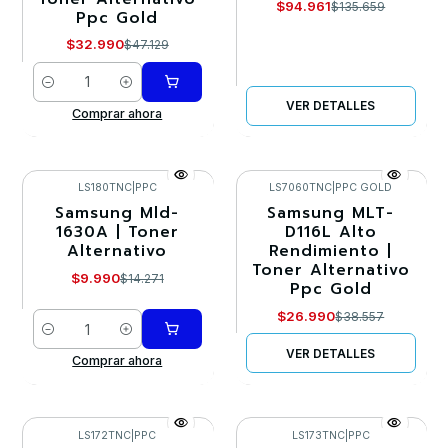
$94.961
$135.659
Ppc Gold
$32.990
$47.129
Cantidad
VER DETALLES
Comprar ahora
LS180TNC
|
PPC
LS7060TNC
|
PPC GOLD
Samsung Mld-
Samsung MLT-
-30%
-30%
1630A | Toner
D116L Alto
Alternativo
Rendimiento |
Agotado
Toner Alternativo
$9.990
$14.271
Ppc Gold
$26.990
$38.557
Cantidad
VER DETALLES
Comprar ahora
LS172TNC
|
PPC
LS173TNC
|
PPC