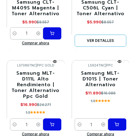
Samsung CLT-
Samsung CLT-
-30%
-30%
M409S Magenta |
C506L Cyan |
Toner Alternativo
Toner Alternativo
Agotado
$5.990
$5.990
$8.557
$8.557
Cantidad
VER DETALLES
Comprar ahora
LS7086TNC
|
PPC GOLD
LS924TNC
|
PPC
Samsung MLT-
Samsung MLT-
-30%
-30%
D111L Alto
D101S | Toner
Rendimiento |
Alternativo
Toner Alternativo
$11.890
$16.986
Ppc Gold
5.0
$16.990
$24.271
5.0
Cantidad
Cantidad
Comprar ahora
Comprar ahora