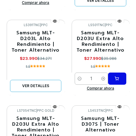
VER DETALLES
Comprar ahora
LS391TNC
|
PPC
LS501TNC
|
PPC
Samsung MLT-
Samsung MLT-
-30%
-30%
D203L Alto
D203U Extra Alto
Rendimiento |
Rendimiento |
Agotado
Toner Alternativo
Toner Alternativo
$23.990
$27.990
$34.271
$39.986
5.0
5.0
Cantidad
VER DETALLES
Comprar ahora
LS7054TNC
|
PPC GOLD
LS453TNC
|
PPC
Samsung MLT-
Samsung MLT-
-30%
-30%
D203U Extra Alto
D307S | Toner
Rendimiento |
Alternativo
Agotado
Toner Alternativo