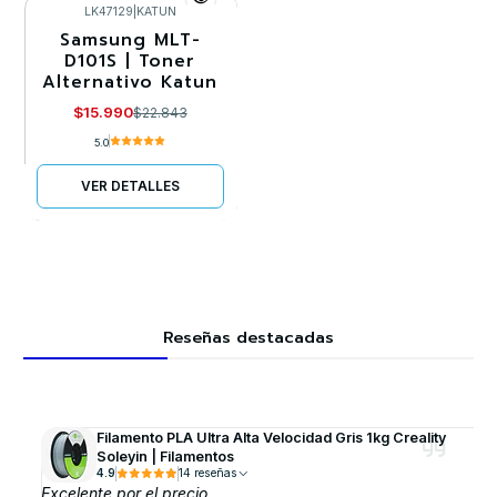
LK47129
|
KATUN
Samsung MLT-
-30%
D101S | Toner
Alternativo Katun
Agotado
$15.990
$22.843
5.0
VER DETALLES
Reseñas destacadas
Filamento PLA Ultra Alta Velocidad Gris 1kg Creality
Soleyin | Filamentos
4.9
14 reseñas
Excelente por el precio