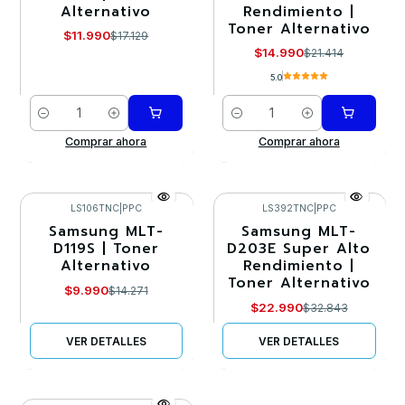
Alternativo
Rendimiento |
Toner Alternativo
$11.990
$17.129
$14.990
$21.414
5.0
Cantidad
Cantidad
Comprar ahora
Comprar ahora
LS106TNC
|
PPC
LS392TNC
|
PPC
Samsung MLT-
Samsung MLT-
-30%
-30%
D119S | Toner
D203E Super Alto
Alternativo
Rendimiento |
Agotado
Agotado
Toner Alternativo
$9.990
$14.271
$22.990
$32.843
VER DETALLES
VER DETALLES