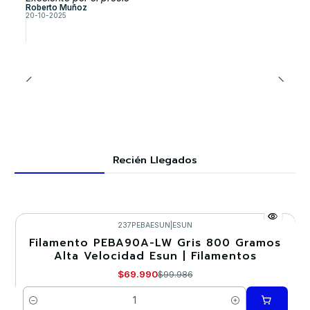
Roberto Muñoz
20-10-2025
Recién Llegados
237PEBAESUN
|
ESUN
Filamento PEBA90A-LW Gris 800 Gramos
-30%
Alta Velocidad Esun | Filamentos
$69.990
$99.986
Cantidad