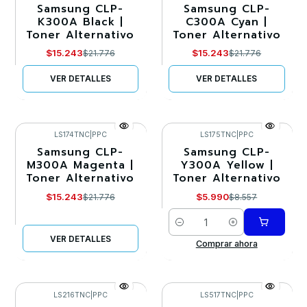
Samsung CLP-
Samsung CLP-
-30%
-30%
K300A Black |
C300A Cyan |
Toner Alternativo
Toner Alternativo
Agotado
Agotado
$15.243
$15.243
$21.776
$21.776
VER DETALLES
VER DETALLES
LS174TNC
|
PPC
LS175TNC
|
PPC
Samsung CLP-
Samsung CLP-
-30%
-30%
M300A Magenta |
Y300A Yellow |
Toner Alternativo
Toner Alternativo
Agotado
$15.243
$5.990
$21.776
$8.557
Cantidad
VER DETALLES
Comprar ahora
LS216TNC
|
PPC
LS517TNC
|
PPC