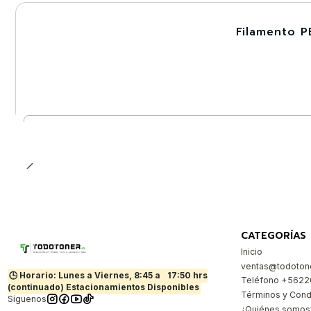
Filamento P
-30%
Nuevo
Cantidad
CATEGORÍAS
Inicio
ventas@todotone
🕒 Horario: Lunes a Viernes, 8:45 a
17:50 hrs
Teléfono +562
(continuado) Estacionamientos Disponibles
Términos y Cond
Síguenos
¿Quiénes somos