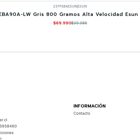
237PEBAESUN
|
ESUN
EBA90A-LW Gris 800 Gramos Alta Velocidad Esun 
$69.990
$99.986
Comprar ahora
INFORMACIÓN
Contacto
r.cl
26958460
iciones
?