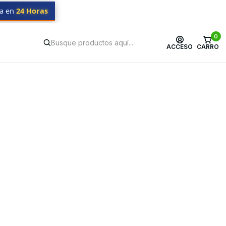
da en
24 Horas
0
ACCESO
CARRO