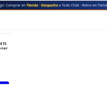
gir: Comprar en
Tienda
·
Despacho
a Todo Chile · Retiro en Tien
06R01415
106R01415
415
oner