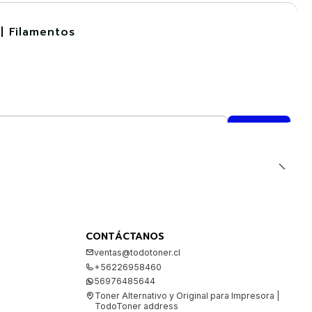
| Filamentos
CONTÁCTANOS
ventas@todotoner.cl
+56226958460
56976485644
Toner Alternativo y Original para Impresora |
TodoToner address