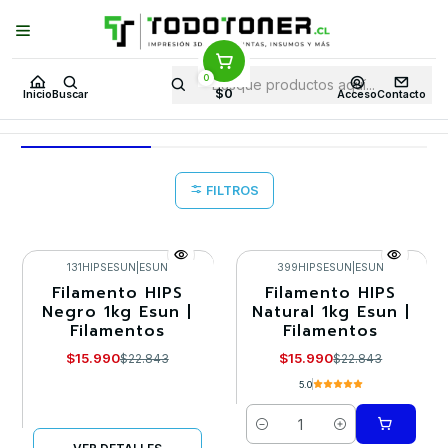
Puedes Elegir: Comprar en
Tienda
·
Despacho
a Todo Chile · Retiro en
Tienda en
24 Horas
0
Inicio
Todo 3D
FILAMENTOS
TODO HIPS
$0
Inicio
Buscar
Acceso
Contacto
TODO HIPS
FILTROS
131HIPSESUN
|
ESUN
399HIPSESUN
|
ESUN
Filamento HIPS
Filamento HIPS
-30%
-30%
Negro 1kg Esun |
Natural 1kg Esun |
Filamentos
Filamentos
Agotado
$15.990
$15.990
$22.843
$22.843
5.0
Cantidad