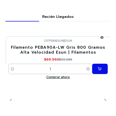
Recién Llegados
237PEBAESUN
|
ESUN
Filamento PEBA90A-LW Gris 800 Gramos
-30%
Alta Velocidad Esun | Filamentos
Nuevo
$69.990
$99.986
Cantidad
Comprar ahora