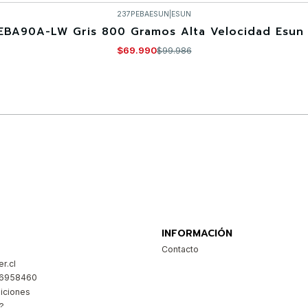
237PEBAESUN
|
ESUN
EBA90A-LW Gris 800 Gramos Alta Velocidad Esun 
$69.990
$99.986
Comprar ahora
INFORMACIÓN
Contacto
r.cl
26958460
iciones
?