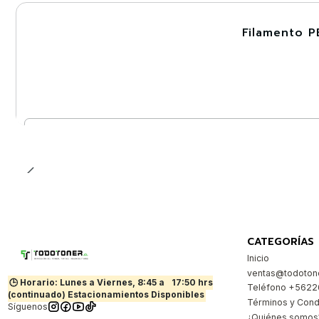
Filamento P
-30%
Cantidad
CATEGORÍAS
Inicio
ventas@todotone
🕒 Horario: Lunes a Viernes, 8:45 a
17:50 hrs
Teléfono +562
(continuado) Estacionamientos Disponibles
Términos y Cond
Síguenos
¿Quiénes somos