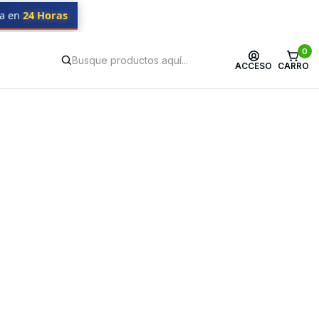
da en
24 Horas
0
ACCESO
CARRO