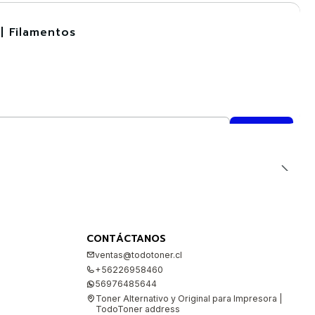
| Filamentos
CONTÁCTANOS
ventas@todotoner.cl
+56226958460
56976485644
Toner Alternativo y Original para Impresora |
TodoToner address