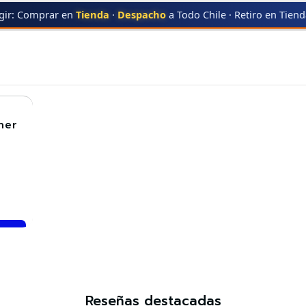
gir: Comprar en
Tienda
·
Despacho
a Todo Chile · Retiro en Tien
TYPE 128
TYPE 128
ner
Reseñas destacadas