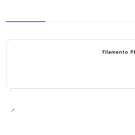
Filamento P
-30%
Nuevo
Cantidad