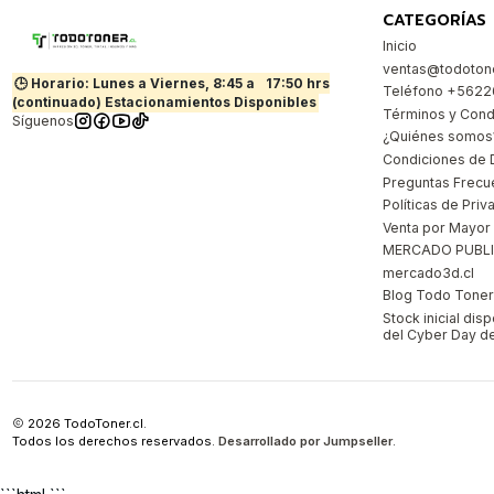
CATEGORÍAS
Inicio
ventas@todotone
🕒 Horario: Lunes a Viernes, 8:45 a
17:50 hrs
Teléfono +562
(continuado) Estacionamientos Disponibles
Términos y Cond
Síguenos
¿Quiénes somos
Condiciones de 
Preguntas Frecu
Políticas de Priv
Venta por Mayor
MERCADO PUBL
mercado3d.cl
Blog Todo Toner |
Stock inicial dis
del Cyber Day de
2026 TodoToner.cl.
Todos los derechos reservados.
Desarrollado por Jumpseller
.