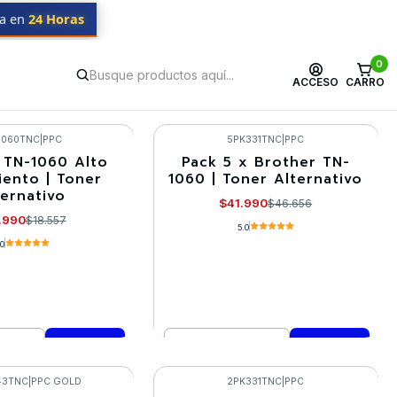
da en
24 Horas
0
ACCESO
CARRO
1060TNC
|
PPC
5PK331TNC
|
PPC
 TN-1060 Alto
Pack 5 x Brother TN-
-10%
iento | Toner
1060 | Toner Alternativo
ternativo
$41.990
$46.656
.990
$18.557
5.0
.0
Cantidad
mprar ahora
Comprar ahora
43TNC
|
PPC GOLD
2PK331TNC
|
PPC