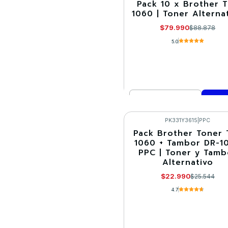
Pack 10 x Brother 
-10%
1060 | Toner Alterna
$79.990
$88.878
5.0
Cantidad
Comprar ahora
PK331Y3615
|
PPC
Pack Brother Toner 
-10%
1060 + Tambor DR-1
PPC | Toner y Tamb
Alternativo
$22.990
$25.544
4.7