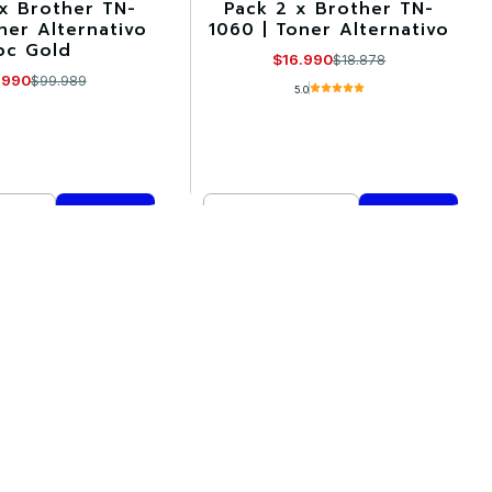
 x Brother TN-
Pack 2 x Brother TN-
-10%
ner Alternativo
1060 | Toner Alternativo
pc Gold
$16.990
$18.878
.990
$99.989
5.0
Cantidad
mprar ahora
Comprar ahora