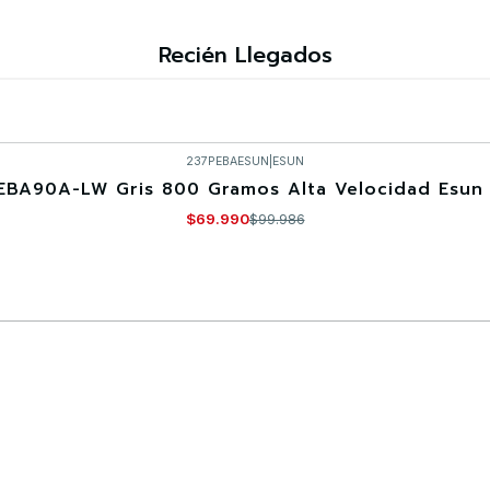
Recién Llegados
237PEBAESUN
|
ESUN
EBA90A-LW Gris 800 Gramos Alta Velocidad Esun 
$69.990
$99.986
Comprar ahora