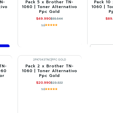
TN-
Pack 5 x Brother TN-
Pack 10
-10%
-10%
tivo
1060 | Toner Alternativo
1060 | To
Ppc Gold
P
Agotado
$49.990
$89
$55.544
5.0
Cantidad
VER DETALLES
Co
2PK7043TNC
|
PPC GOLD
TN-
Pack 2 x Brother TN-
-10%
060
1060 | Toner Alternativo
or
Ppc Gold
$20.990
$23.322
5.0