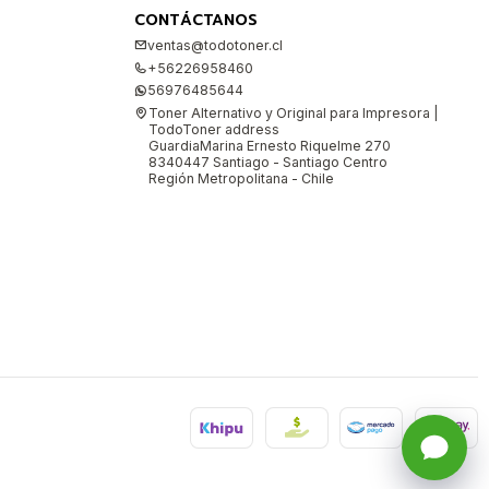
CONTÁCTANOS
ventas@todotoner.cl
+56226958460
56976485644
Toner Alternativo y Original para Impresora |
TodoToner address
GuardiaMarina Ernesto Riquelme 270
8340447 Santiago - Santiago Centro
Región Metropolitana - Chile