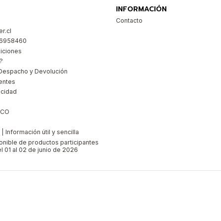
INFORMACIÓN
Contacto
r.cl
26958460
iciones
?
Despacho y Devolución
entes
acidad
ICO
 Información útil y sencilla
ponible de productos participantes
l 01 al 02 de junio de 2026