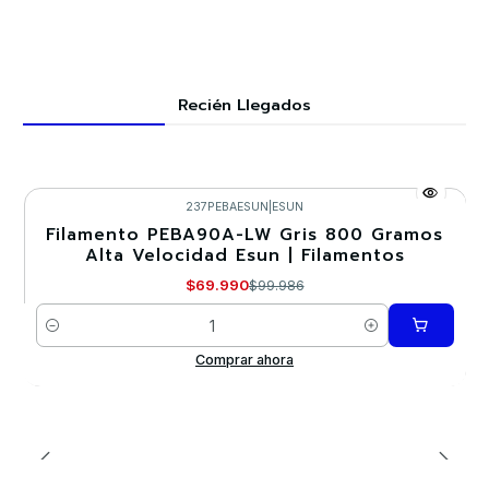
Recién Llegados
237PEBAESUN
|
ESUN
Filamento PEBA90A-LW Gris 800 Gramos
-30%
Alta Velocidad Esun | Filamentos
$69.990
$99.986
Cantidad
Comprar ahora