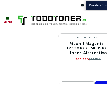
Puedes Ele
Inicio
Toner y tambor
Toner Alternativo
RICOH
Insumos RICOH
I
MENÚ
RC8006TNC
|
PPC
Ricoh | Magenta |
-30%
IMC3010 / IMC3510 
Toner Alternativo
$45.990
$65.700
Cantidad
Comprar ahora