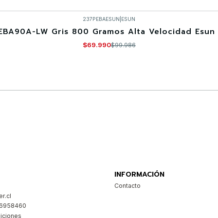
237PEBAESUN
|
ESUN
EBA90A-LW Gris 800 Gramos Alta Velocidad Esun 
$69.990
$99.986
Comprar ahora
INFORMACIÓN
Contacto
r.cl
26958460
iciones