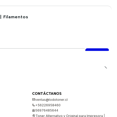
| Filamentos
CONTÁCTANOS
ventas@todotoner.cl
+56226958460
56976485644
Toner Alternativo y Original para Impresora |