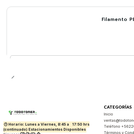
Filamento P
-30%
Cantidad
CATEGORÍAS
Inicio
ventas@todotone
🕒 Horario: Lunes a Viernes, 8:45 a
17:50 hrs
Teléfono +562
(continuado) Estacionamientos Disponibles
Términos y Cond