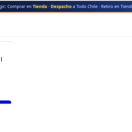
gir: Comprar en
Tienda
·
Despacho
a Todo Chile · Retiro en Tien
MC3510 MAGENTA
IMC3510 MAGENTA
|