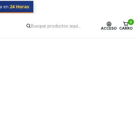
da en
24 Horas
0
ACCESO
CARRO