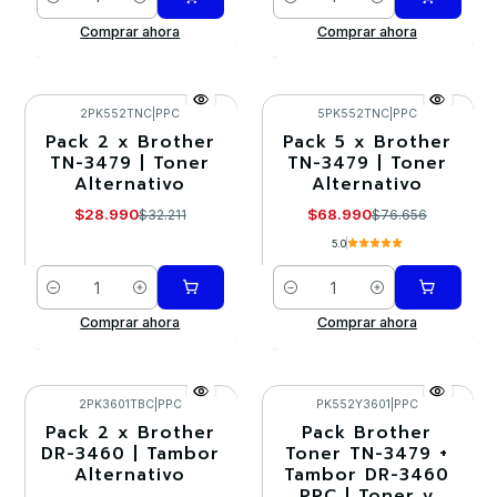
Cantidad
Cantidad
Comprar ahora
Comprar ahora
2PK552TNC
|
PPC
5PK552TNC
|
PPC
Pack 2 x Brother
Pack 5 x Brother
-10%
-10%
TN-3479 | Toner
TN-3479 | Toner
Alternativo
Alternativo
$28.990
$68.990
$32.211
$76.656
5.0
Cantidad
Cantidad
Comprar ahora
Comprar ahora
2PK3601TBC
|
PPC
PK552Y3601
|
PPC
Pack 2 x Brother
Pack Brother
-10%
-10%
DR-3460 | Tambor
Toner TN-3479 +
Alternativo
Tambor DR-3460
PPC | Toner y