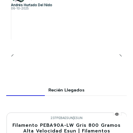
Andrés Hurtado Del Nido
06-10-2025
Recién Llegados
237PEBAESUN
|
ESUN
Filamento PEBA90A-LW Gris 800 Gramos
-30%
Alta Velocidad Esun | Filamentos