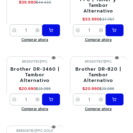
$39.990
$44.433
Tambor
Alternativo
$33.990
$37.767
Cantidad
Cantidad
Comprar ahora
Comprar ahora
BR3601TBC
|
PPC
BR3601TBC1
|
PPC
Brother DR-3460 |
Brother DR-820 |
-30%
-30%
Tambor
Tambor
Alternativo
Alternativo
$20.990
$20.990
$29.986
$29.986
Cantidad
Cantidad
Comprar ahora
Comprar ahora
BR8006TBC
|
PPC GOLD