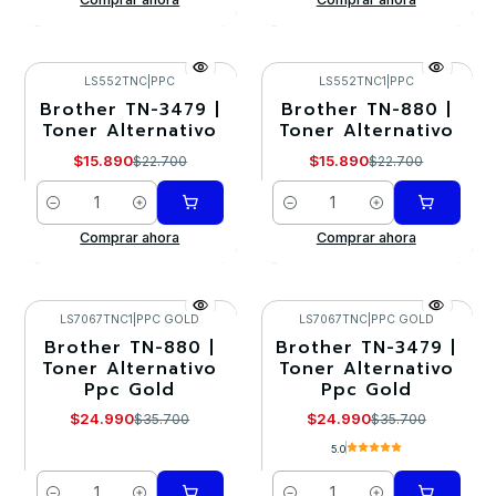
LS552TNC
|
PPC
LS552TNC1
|
PPC
Brother TN-3479 |
Brother TN-880 |
-30%
-30%
Toner Alternativo
Toner Alternativo
$15.890
$15.890
$22.700
$22.700
Cantidad
Cantidad
Comprar ahora
Comprar ahora
LS7067TNC1
|
PPC GOLD
LS7067TNC
|
PPC GOLD
Brother TN-880 |
Brother TN-3479 |
-30%
-30%
Toner Alternativo
Toner Alternativo
Ppc Gold
Ppc Gold
$24.990
$24.990
$35.700
$35.700
5.0