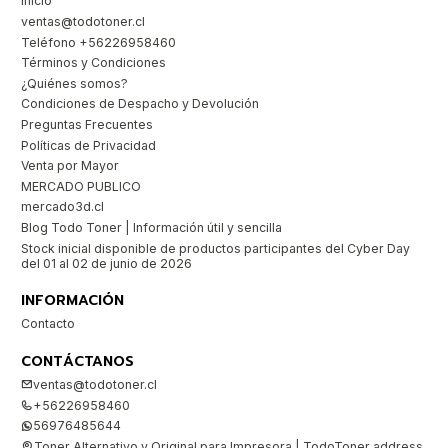
Inicio
ventas@todotoner.cl
Teléfono +56226958460
Términos y Condiciones
¿Quiénes somos?
Condiciones de Despacho y Devolución
Preguntas Frecuentes
Políticas de Privacidad
Venta por Mayor
MERCADO PUBLICO
mercado3d.cl
Blog Todo Toner | Información útil y sencilla
Stock inicial disponible de productos participantes del Cyber Day
del 01 al 02 de junio de 2026
INFORMACIÓN
Contacto
CONTÁCTANOS
ventas@todotoner.cl
+56226958460
56976485644
Toner Alternativo y Original para Impresora | TodoToner address