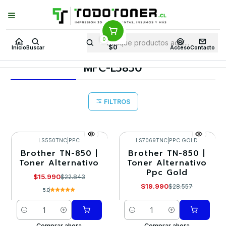
Puedes Elegir: Comprar en
Tienda
·
Despacho
a Todo Chile · Retiro en
Tienda en
24 Horas
0
Inicio
Toner y tambor
Toner Alternativo
BROTHER
$0
Inicio
Buscar
Acceso
Contacto
Equipos BROTHER
MFC-L5850
MFC-L5850
FILTROS
LS550TNC
|
PPC
LS7069TNC
|
PPC GOLD
Brother TN-850 |
Brother TN-850 |
-30%
-30%
Toner Alternativo
Toner Alternativo
Ppc Gold
$15.990
$22.843
$19.990
$28.557
5.0
Cantidad
Cantidad
Comprar ahora
Comprar ahora