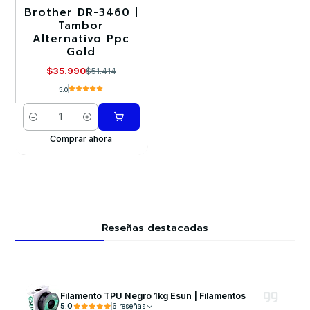
Brother DR-3460 |
-30%
Tambor
Alternativo Ppc
Gold
$35.990
$51.414
5.0
Cantidad
Comprar ahora
Reseñas destacadas
Filamento TPU Negro 1kg Esun | Filamentos
5.0
6 reseñas