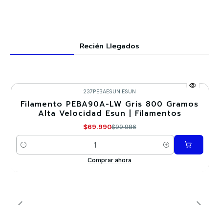
Recién Llegados
237PEBAESUN
|
ESUN
Filamento PEBA90A-LW Gris 800 Gramos
-30%
Alta Velocidad Esun | Filamentos
$69.990
$99.986
Cantidad
Comprar ahora