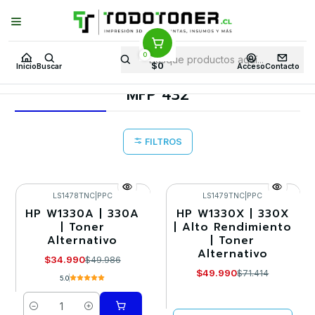
Puedes Elegir: Comprar en
Tienda
·
Despacho
a Todo Chile · Retiro en
Tienda en
24 Horas
0
Inicio
Toner y tambor
Toner Alternativo
HP
Equipos HP
$0
Inicio
Buscar
Acceso
Contacto
MFP 432
MFP 432
FILTROS
LS1478TNC
|
PPC
LS1479TNC
|
PPC
HP W1330A | 330A
HP W1330X | 330X
-30%
-30%
| Toner
| Alto Rendimiento
Alternativo
| Toner
Agotado
Alternativo
$34.990
$49.986
$49.990
$71.414
5.0
Cantidad