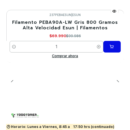
237PEBAESUN
|
ESUN
Filamento PEBA90A-LW Gris 800 Gramos
-30%
Alta Velocidad Esun | Filamentos
$69.990
$99.986
Cantidad
Comprar ahora
🕒 Horario: Lunes a Viernes, 8:45 a
17:50 hrs (continuado)