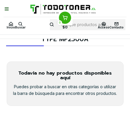
Puedes Elegir: Comprar en
Tienda
·
Despacho
a Todo Chile · Retiro en
Tienda en
24 Horas
0
Inicio
Toner y tambor
Toner Alternativo
RICOH
Insumos RICOH
$0
Inicio
Buscar
Acceso
Contacto
TYPE MP2500A
TYPE MP2500A
Todavía no hay productos disponibles
aquí
Puedes probar a buscar en otras categorías o utilizar
la barra de búsqueda para encontrar otros productos.