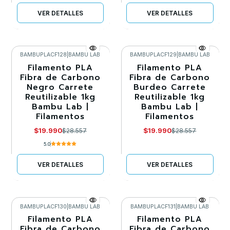
VER DETALLES
VER DETALLES
BAMBUPLACF128
|
BAMBU LAB
BAMBUPLACF129
|
BAMBU LAB
Filamento PLA
Filamento PLA
-30%
-30%
Fibra de Carbono
Fibra de Carbono
Negro Carrete
Burdeo Carrete
Agotado
Agotado
Reutilizable 1kg
Reutilizable 1kg
Bambu Lab |
Bambu Lab |
Filamentos
Filamentos
$19.990
$19.990
$28.557
$28.557
5.0
VER DETALLES
VER DETALLES
BAMBUPLACF130
|
BAMBU LAB
BAMBUPLACF131
|
BAMBU LAB
Filamento PLA
Filamento PLA
-30%
-30%
Fibra de Carbono
Fibra de Carbono