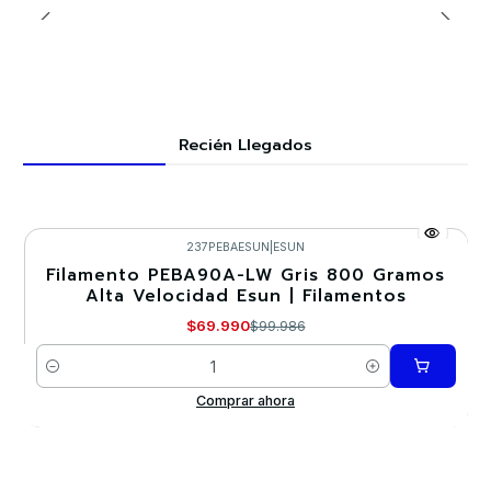
Recién Llegados
237PEBAESUN
|
ESUN
Filamento PEBA90A-LW Gris 800 Gramos
-30%
Alta Velocidad Esun | Filamentos
$69.990
$99.986
Cantidad
Comprar ahora