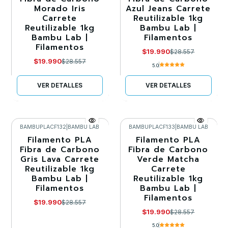
Morado Iris
Azul Jeans Carrete
Agotado
Agotado
Carrete
Reutilizable 1kg
Reutilizable 1kg
Bambu Lab |
Bambu Lab |
Filamentos
Filamentos
$19.990
$28.557
$19.990
$28.557
5.0
VER DETALLES
VER DETALLES
BAMBUPLACF132
|
BAMBU LAB
BAMBUPLACF133
|
BAMBU LAB
Filamento PLA
Filamento PLA
-30%
-30%
Fibra de Carbono
Fibra de Carbono
Gris Lava Carrete
Verde Matcha
Agotado
Agotado
Reutilizable 1kg
Carrete
Bambu Lab |
Reutilizable 1kg
Filamentos
Bambu Lab |
Filamentos
$19.990
$28.557
$19.990
$28.557
5.0