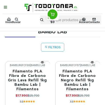
Puedes Elegir: Comprar en
Tienda
·
Despacho
a Todo Chile · Retiro en
Tienda en
24 Horas
0
Inicio
Todo 3D
FILAMENTOS
TODO FIBRA DE CARBONO
PLA
$0
Inicio
Buscar
Acceso
Contacto
BAMBU LAB
BAMBU LAB
FILTROS
BAMBUREFCF96
|
BAMBU LAB
BAMBUREFCF97
|
BAMBU LAB
Filamento PLA
Filamento PLA
-30%
-30%
Fibra de Carbono
Fibra de Carbono
Gris Lava Refill 1kg
Negro Refill 1kg
Agotado
Agotado
Bambu Lab |
Bambu Lab |
Filamentos
Filamentos
$17.990
$17.990
$25.700
$25.700
5.0
5.0