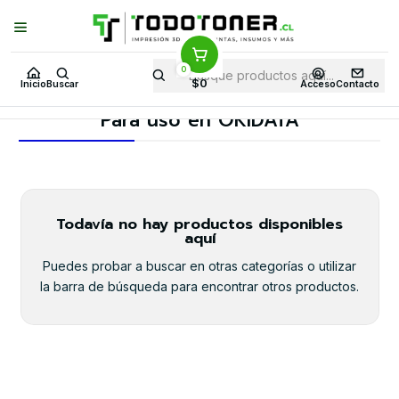
Puedes Elegir: Comprar en
Tienda
·
Despacho
a Todo Chile · Retiro en
Tienda en
24 Horas
0
Inicio
Todo etiquetas
CINTAS Y ETIQUETAS
$0
Inicio
Buscar
Acceso
Contacto
Para uso en OKIDATA
Para uso en OKIDATA
Todavía no hay productos disponibles
aquí
Puedes probar a buscar en otras categorías o utilizar
la barra de búsqueda para encontrar otros productos.