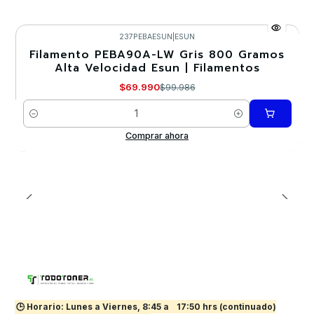
237PEBAESUN
|
ESUN
Filamento PEBA90A-LW Gris 800 Gramos
-30%
Alta Velocidad Esun | Filamentos
Nuevo
$69.990
$99.986
Cantidad
Comprar ahora
🕒 Horario: Lunes a Viernes, 8:45 a
17:50 hrs (continuado)