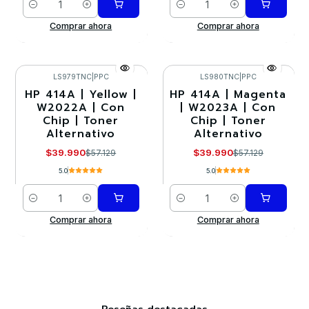
Cantidad
Cantidad
Comprar ahora
Comprar ahora
LS979TNC
|
PPC
LS980TNC
|
PPC
HP 414A | Yellow |
HP 414A | Magenta
-30%
-30%
W2022A | Con
| W2023A | Con
Chip | Toner
Chip | Toner
Alternativo
Alternativo
$39.990
$39.990
$57.129
$57.129
5.0
5.0
Cantidad
Cantidad
Comprar ahora
Comprar ahora
Reseñas destacadas