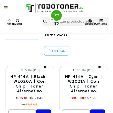
Puedes Elegir: Comprar en
Tienda
·
Despacho
a Todo Chile · Retiro en
Tienda en
24 Horas
0
Inicio
Toner y tambor
Toner Alternativo
HP
Equipos HP
$0
Inicio
Buscar
Acceso
Contacto
M479DW
M479DW
FILTROS
LS977TNC
|
PPC
LS978TNC
|
PPC
HP 414A | Black |
HP 414A | Cyan |
-30%
-30%
W2020A | Con
W2021A | Con
Chip | Toner
Chip | Toner
Alternativo
Alternativo
$36.990
$39.990
$52.843
$57.129
5.0